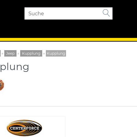
»
Jeep
»
Kupplung
»
Kupplung
plung