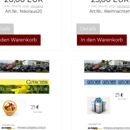
inkl. MwSt.
zzgl.
Versand
inkl. MwSt.
zzgl.
Versand
Art.Nr.: Nikolaus20
Art.Nr.: Weihnachte
tails
Details