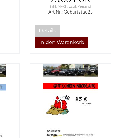
inkl. MwSt.
zzgl.
Versand
n
Art.Nr.: Geburtstag25
Details