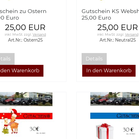
schein zu Ostern
Gutschein KS Webs
00 Euro
25,00 Euro
25,00 EUR
25,00 EUR
inkl. MwSt.
zzgl.
Versand
inkl. MwSt.
zzgl.
Versand
Art.Nr.: Ostern25
Art.Nr.: Neutral25
tails
Details