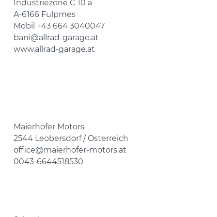
Industriezone C 10 a
A-6166 Fulpmes
Mobil +43 664 3040047
bani@allrad-garage.at
www.allrad-garage.at
Maierhofer Motors
2544 Leobersdorf / Österreich
office@maierhofer-motors.at
0043-6644518530