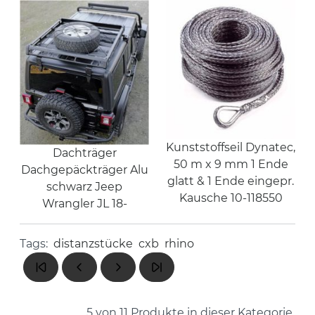
Kunststoffseil Dynatec,
Dachträger
50 m x 9 mm 1 Ende
Dachgepäckträger Alu
glatt & 1 Ende eingepr.
schwarz Jeep
Kausche 10-118550
Wrangler JL 18-
Tags:
distanzstücke
cxb
rhino
5 von 11
Produkte in dieser Kategorie