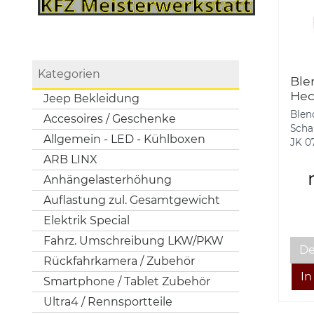
Kategorien
Ble
Hec
Jeep Bekleidung
unt
Blen
Accesoires / Geschenke
07-
Scha
Allgemein - LED - Kühlboxen
JK 07
ARB LINX
Anhängelasterhöhung
Auflastung zul. Gesamtgewicht
Elektrik Special
Fahrz. Umschreibung LKW/PKW
De
Rückfahrkamera / Zubehör
Smartphone / Tablet Zubehör
Ultra4 / Rennsportteile