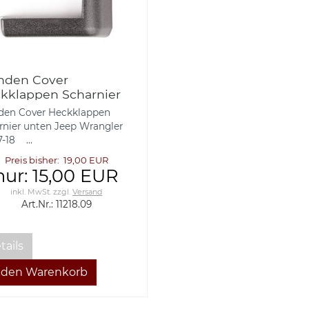
nden Cover
kklappen Scharnier
en Jeep Wrangler JK
den Cover Heckklappen
18 Rugged Ridge
rnier unten Jeep Wrangler
-18 ...
Preis bisher: 19,00 EUR
nur: 15,00 EUR
inkl. MwSt.
zzgl.
Versand
Art.Nr.: 11218.09
tails