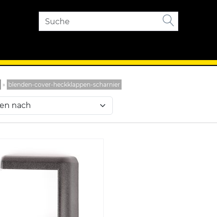
»
blenden-cover-heckklappen-scharnier