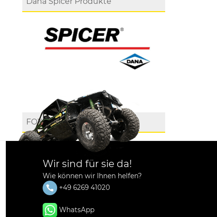
Dana Spicer Produkte
FOX
Wir sind für sie da!
Wie können wir Ihnen helfen?
+49 6269 41020
WhatsApp