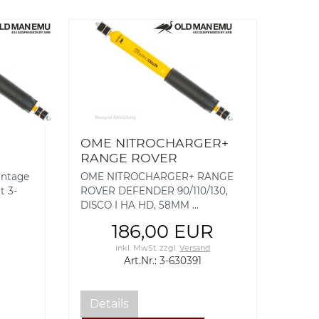
OME NITROCHARGER+
RANGE ROVER
147
DEFENDER 90/110/130,
ontage
OME NITROCHARGER+ RANGE
DISCO I HA HD, 58MM
t 3-
ROVER DEFENDER 90/110/130,
DISCO I HA HD, 58MM ...
R
186,00 EUR
inkl. MwSt.
zzgl.
Versand
Art.Nr.: 3-630391
Details