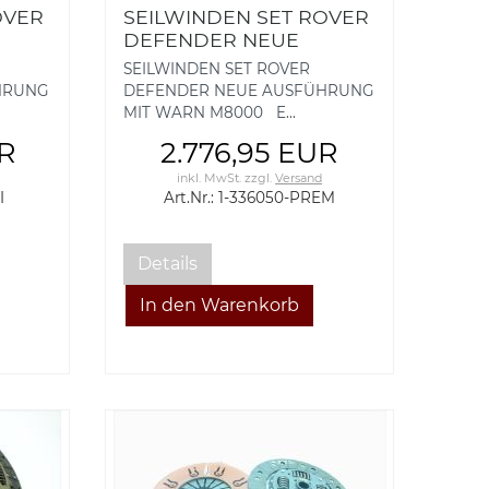
OVER
SEILWINDEN SET ROVER
DEFENDER NEUE
AUSFÜHRUNG MIT
SEILWINDEN SET ROVER
50-
WARN M8000, 1-336050-
HRUNG
DEFENDER NEUE AUSFÜHRUNG
PREM
MIT WARN M8000 E...
UR
2.776,95 EUR
inkl. MwSt.
zzgl.
Versand
I
Art.Nr.: 1-336050-PREM
Details