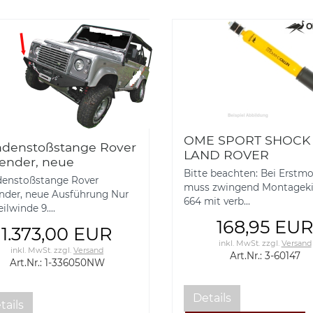
OME SPORT SHOCK
denstoßstange Rover
LAND ROVER
ender, neue
DEFENDER, HA 3-60
Bitte beachten: Bei Erstm
führung 1-336050NW
enstoßstange Rover
muss zwingend Montageki
nder, neue Ausführung Nur
664 mit verb...
eilwinde 9....
168,95 EU
1.373,00 EUR
inkl. MwSt.
zzgl.
Versand
inkl. MwSt.
zzgl.
Versand
Art.Nr.: 3-60147
Art.Nr.: 1-336050NW
Details
tails