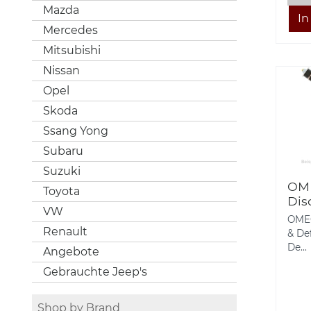
Mazda
Mercedes
Mitsubishi
Nissan
Opel
Skoda
Ssang Yong
Subaru
Suzuki
OM
Toyota
Dis
VW
vor
OME®
Renault
& De
De...
Angebote
Gebrauchte Jeep's
Shop by Brand