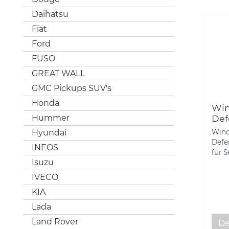
Daihatsu
Fiat
Ford
FUSO
GREAT WALL
GMC Pickups SUV's
Honda
Win
Hummer
Def
Aus
Hyundai
Wind
Defe
INEOS
für S
Isuzu
IVECO
KIA
Lada
Land Rover
De