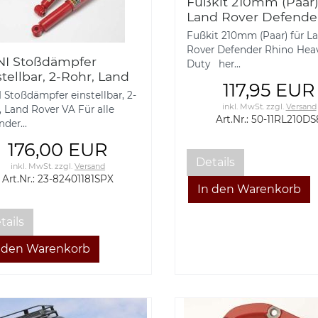
Fußkit 210mm (Paar)
Land Rover Defende
Rhino Heavy Duty 5
Fußkit 210mm (Paar) für L
11RL210DS8
Rover Defender Rhino Hea
I Stoßdämpfer
Duty her...
stellbar, 2-Rohr, Land
117,95 EUR
er VA
 Stoßdämpfer einstellbar, 2-
inkl. MwSt.
zzgl.
Versand
, Land Rover VA Für alle
Art.Nr.: 50-11RL210DS
der...
176,00 EUR
Details
inkl. MwSt.
zzgl.
Versand
Art.Nr.: 23-82401181SPX
tails