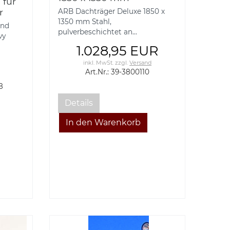
 für
r
ARB Dachträger Deluxe 1850 x
0-
1350 mm Stahl,
and
pulverbeschichtet an...
vy
1.028,95 EUR
inkl. MwSt.
zzgl.
Versand
Art.Nr.: 39-3800110
8
Details