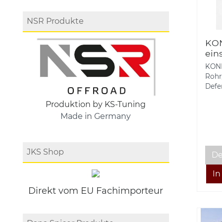
NSR Produkte
KON
ein
Rov
KONI
Rohr
Defen
Produktion by KS-Tuning
Made in Germany
JKS Shop
De
Direkt vom EU Fachimporteur