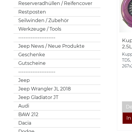
Reserveradhüllen / Reifencover
Restposten
Seilwinden / Zubehör
Werkzeuge / Tools
---------------------
Kup
Jeep News / Neue Produkte
2.5L
Sch
Geschenke
Kupp
267
TD5,
Gutscheine
267x
---------------------
Jeep
Jeep Wrangler JL 2018
Jeep Gladiator JT
Audi
De
BAW 212
Dacia
Dodge