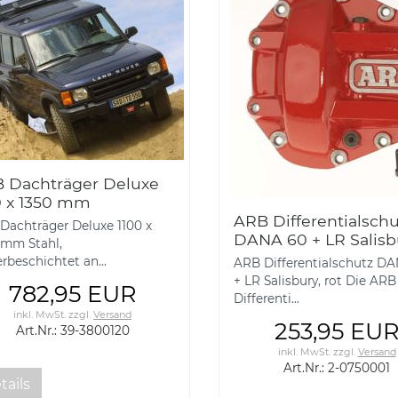
 Dachträger Deluxe
0 x 1350 mm
ARB Differentialschu
Dachträger Deluxe 1100 x
DANA 60 + LR Salisb
 mm Stahl,
rot
rbeschichtet an...
ARB Differentialschutz D
+ LR Salisbury, rot Die ARB
782,95 EUR
Differenti...
inkl. MwSt.
zzgl.
Versand
253,95 EU
Art.Nr.: 39-3800120
inkl. MwSt.
zzgl.
Versand
Art.Nr.: 2-0750001
tails