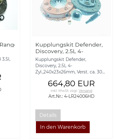
/Range
Kupplungskit Defender,
Discovery, 2.5L 4-
5%
Zyl.,240x23x26mm, Verst.
3.5l,
Kupplungskit Defender,
ca. 30%
Discovery, 2.5L 4-
Zyl.,240x23x26mm, Verst. ca. 30...
R
664,80 EUR
D
inkl. MwSt.
zzgl.
Versand
Art.Nr.: 4-LR24006HD
Details