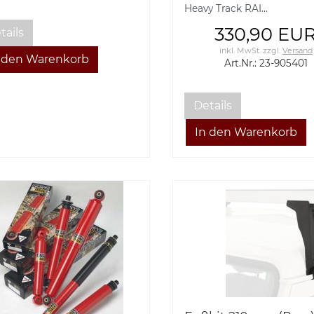
Heavy Track RAI...
330,90 EU
tails
inkl. MwSt.
zzgl.
Versand
Art.Nr.: 23-905401
Details