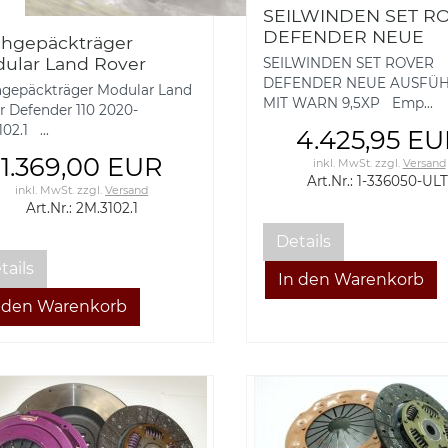
SEILWINDEN SET R
DEFENDER NEUE
hgepäckträger
AUSFÜHRUNG MIT
ular Land Rover
SEILWINDEN SET ROVER
WARN 9,5XP, 1-3360
ender 110 2020-
DEFENDER NEUE AUSFÜ
gepäckträger Modular Land
ULTI
3102.1
MIT WARN 9,5XP Emp...
r Defender 110 2020-
02.1 ...
4.425,95 E
1.369,00 EUR
inkl. MwSt.
zzgl.
Versand
Art.Nr.: 1-336050-ULT
inkl. MwSt.
zzgl.
Versand
Art.Nr.: 2M.3102.1
Details
tails