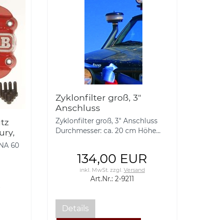
Zyklonfilter groß, 3"
Anschluss
tz
Zyklonfilter groß, 3" Anschluss
Durchmesser: ca. 20 cm Höhe...
ury,
ANA 60
134,00 EUR
inkl. MwSt.
zzgl.
Versand
Art.Nr.: 2-9211
R
Details