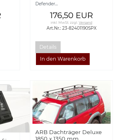
Defender...
R
176,50 EUR
inkl. MwSt.
zzgl.
Versand
Art.Nr.: 23-82401190SPX
Details
ARB Dachträger Deluxe
1850 x 1350 mm