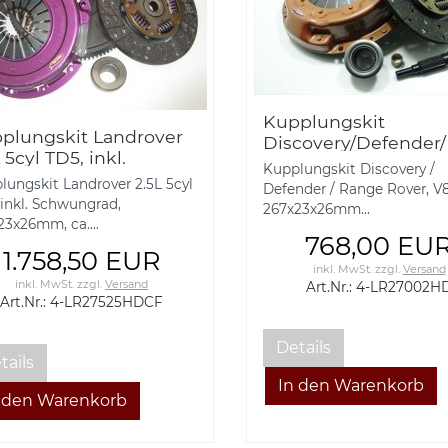
Kupplungskit
plungskit Landrover
Discovery/Defender
 5cyl TD5, inkl.
Rover, V8 3.5l,
Kupplungskit Discovery /
wungrad,
267x23x26mm, ca. 2
lungskit Landrover 2.5L 5cyl
Defender / Range Rover, V8 
x23x26mm, ca. 40%
 inkl. Schwungrad,
267x23x26mm...
23x26mm, ca....
768,00 EU
1.758,50 EUR
inkl. MwSt.
zzgl.
Versand
inkl. MwSt.
zzgl.
Versand
Art.Nr.: 4-LR27002H
Art.Nr.: 4-LR27525HDCF
Details
tails