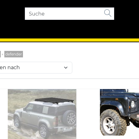
»
defender