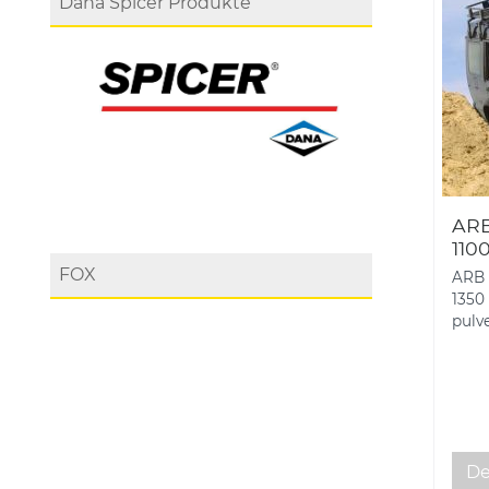
Dana Spicer Produkte
ARB
110
FOX
ARB 
1350
pulve
De