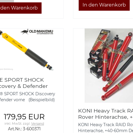
E SPORT SHOCK
covery & Defender
ne
 SPORT SHOCK Discovery
fender vorne (Beispielbild)
KONI Heavy Track R
179,95 EUR
Rover Hinterachse, 
60mm
inkl. MwSt.
zzgl.
Versand
KONI Heavy Track RAID Ro
Art.Nr.: 3-600371
Hinterachse, +40-60mm D