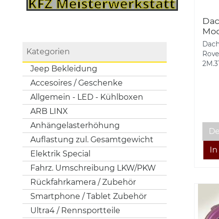
Dac
Mod
Def
Dach
2M.
Kategorien
Rove
2M.31
Jeep Bekleidung
Accesoires / Geschenke
Allgemein - LED - Kühlboxen
ARB LINX
Anhängelasterhöhung
De
Auflastung zul. Gesamtgewicht
Elektrik Special
Fahrz. Umschreibung LKW/PKW
Rückfahrkamera / Zubehör
Smartphone / Tablet Zubehör
Ultra4 / Rennsportteile