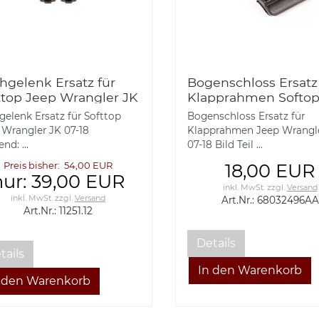
hgelenk Ersatz für
Bogenschloss Ersatz
ttop Jeep Wrangler JK
Klapprahmen Softo
18 Rugged Ridge
Jeep Wrangler JK 07
gelenk Ersatz für Softtop
Bogenschloss Ersatz für
 Wrangler JK 07-18
Klapprahmen Jeep Wrangl
nd: ...
07-18 Bild Teil ...
Preis bisher: 54,00 EUR
18,00 EUR
nur: 39,00 EUR
inkl. MwSt.
zzgl.
Versand
inkl. MwSt.
zzgl.
Versand
Art.Nr.: 68032496AA
Art.Nr.: 11251.12
Details
tails