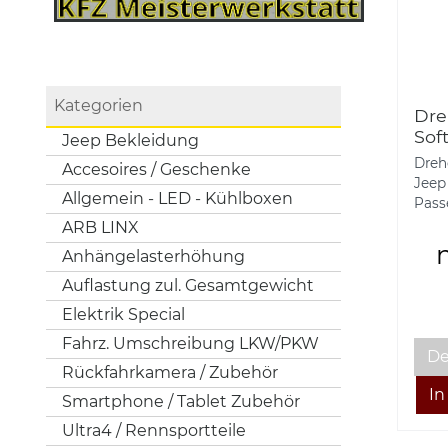
Kategorien
Dre
Sof
Jeep Bekleidung
07-
Dreh
Accesoires / Geschenke
Jeep
Allgemein - LED - Kühlboxen
Passe
ARB LINX
Anhängelasterhöhung
Auflastung zul. Gesamtgewicht
Elektrik Special
Fahrz. Umschreibung LKW/PKW
De
Rückfahrkamera / Zubehör
Smartphone / Tablet Zubehör
Ultra4 / Rennsportteile