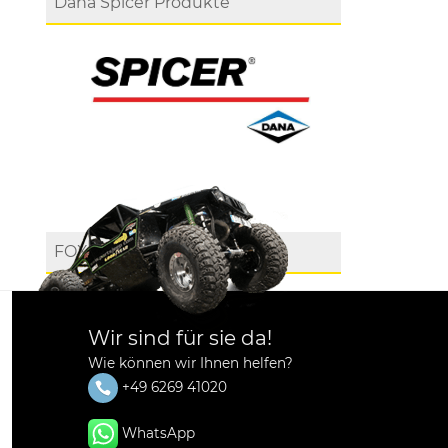
Dana Spicer Produkte
FOX
Wir sind für sie da!
Wie können wir Ihnen helfen?
+49 6269 41020
WhatsApp