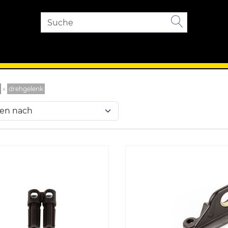
»
drehgelenk