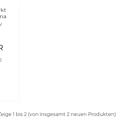
rkt
ana
 86-
V
okee
rokee
R
0
Zeige
1
bis
2
(von insgesamt
2
neuen Produkten)