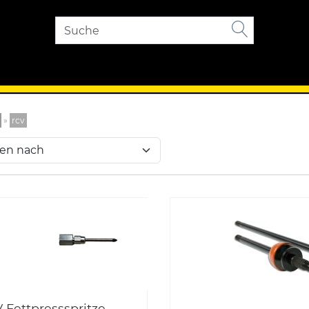
»
rcv
 Fettpressspritze