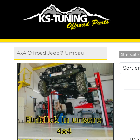
4x4 Offroad Jeep® Umbau
Startseite
RCV