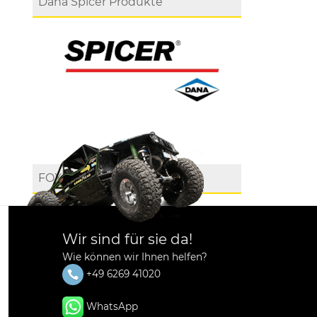
Dana Spicer Produkte
FOX
Wir sind für sie da!
Wie können wir Ihnen helfen?
+49 6269 41020
WhatsApp