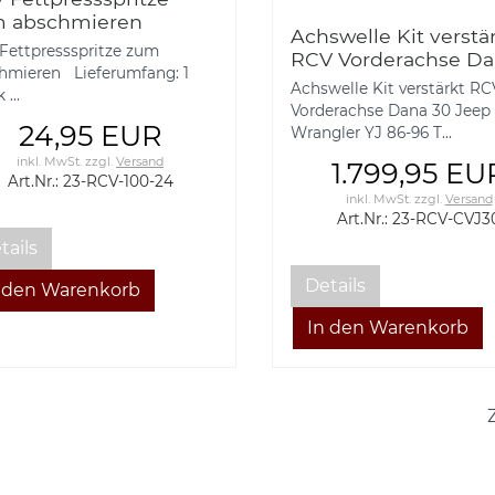
 abschmieren
Achswelle Kit verstä
Fettpressspritze zum
RCV Vorderachse D
hmieren Lieferumfang: 1
30 Jeep Wrangler YJ
Achswelle Kit verstärkt RC
 ...
96 TJ LJ 97-06 Cher
Vorderachse Dana 30 Jeep
XJ 85-02 Grand Che
24,95 EUR
Wrangler YJ 86-96 T...
ZJ 92-98 CV
inkl. MwSt.
zzgl.
Versand
1.799,95 EU
Art.Nr.: 23-RCV-100-24
inkl. MwSt.
zzgl.
Versand
Art.Nr.: 23-RCV-CVJ3
tails
Details