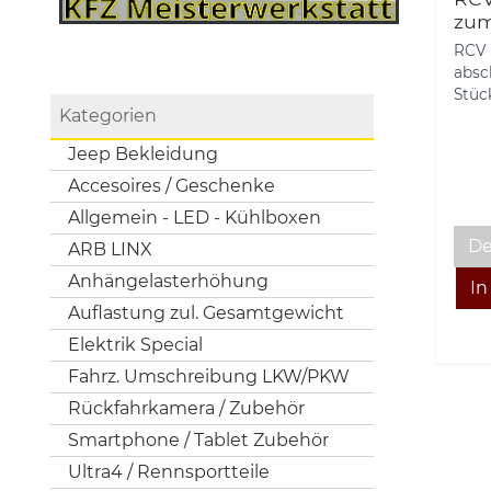
zum
RCV 
absc
Stück
Kategorien
Jeep Bekleidung
Accesoires / Geschenke
Allgemein - LED - Kühlboxen
De
ARB LINX
Anhängelasterhöhung
Auflastung zul. Gesamtgewicht
Elektrik Special
Fahrz. Umschreibung LKW/PKW
Rückfahrkamera / Zubehör
Smartphone / Tablet Zubehör
Ultra4 / Rennsportteile