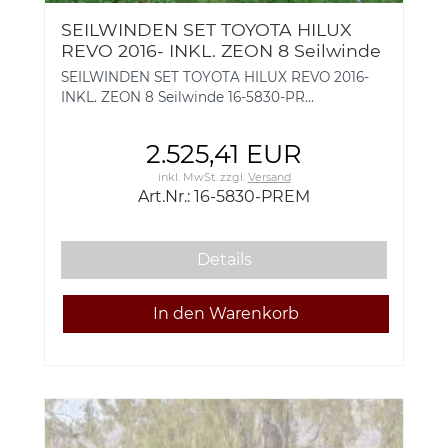
SEILWINDEN SET TOYOTA HILUX
REVO 2016- INKL. ZEON 8 Seilwinde
16-5830-PREM
SEILWINDEN SET TOYOTA HILUX REVO 2016-
INKL. ZEON 8 Seilwinde 16-5830-PR...
2.525,41 EUR
inkl. MwSt.
zzgl.
Versand
Art.Nr.: 16-5830-PREM
Details