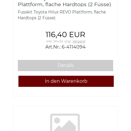
Plattform, flache Hardtops (2 Füsse)
6-4114094
Fusskit Toyota Hilux REVO Plattform, flache
Hardtops (2 Füsse)
116,40 EUR
inkl. MwSt.
zzgl.
Versand
Art.Nr.: 6-4114094
Details