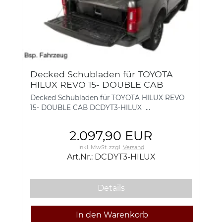
Decked Schubladen für TOYOTA
HILUX REVO 15- DOUBLE CAB
DCDMT3-HILUX
Decked Schubladen für TOYOTA HILUX REVO
15- DOUBLE CAB DCDYT3-HILUX ...
2.097,90 EUR
inkl. MwSt.
zzgl.
Versand
Art.Nr.: DCDYT3-HILUX
Details