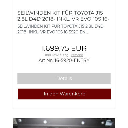
SEILWINDEN KIT FÜR TOYOTA J15
2,8L D4D 2018- INKL. VR EVO 10S 16-
5920-ENTRY
SEILWINDEN KIT FÜR TOYOTA J15 2,8L D4D
2018- INKL. VR EVO 10S 16-5920-EN...
1.699,75 EUR
inkl. MwSt.
zzgl.
Versand
Art.Nr.: 16-5920-ENTRY
Details