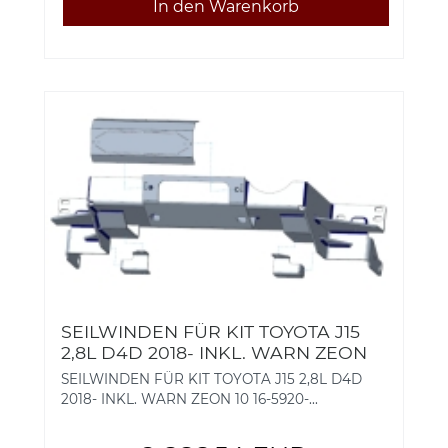
SEILWINDEN FÜR KIT TOYOTA J15
2,8L D4D 2018- INKL. WARN ZEON
10 16-5920-PREM
SEILWINDEN FÜR KIT TOYOTA J15 2,8L D4D
2018- INKL. WARN ZEON 10 16-5920-...