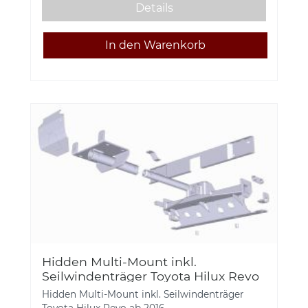
Details
Hidden Multi-Mount inkl.
Seilwindenträger Toyota Hilux Revo
ab 2016, 1-259070
Hidden Multi-Mount inkl. Seilwindenträger