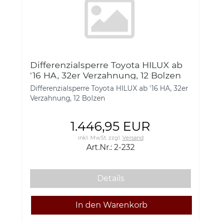
Differenzialsperre Toyota HILUX ab
'16 HA, 32er Verzahnung, 12 Bolzen
2-232
Differenzialsperre Toyota HILUX ab '16 HA, 32er
Verzahnung, 12 Bolzen
1.446,95 EUR
inkl. MwSt.
zzgl.
Versand
Art.Nr.: 2-232
Details