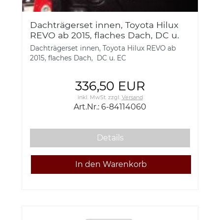
Dachträgerset innen, Toyota Hilux
REVO ab 2015, flaches Dach, DC u.
EC 6-84114060
Dachträgerset innen, Toyota Hilux REVO ab
2015, flaches Dach, DC u. EC
336,50 EUR
inkl. MwSt.
zzgl.
Versand
Art.Nr.: 6-84114060
Details