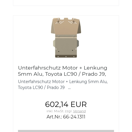
Unterfahrschutz Motor + Lenkung
5mm Alu, Toyota LC90 / Prado J9,
66-24.1311
Unterfahrschutz Motor + Lenkung 5mm Alu,
Toyota LC90 / Prado J9 ...
602,14 EUR
inkl. MwSt.
zzgl.
Versand
Art.Nr.: 66-24.1311