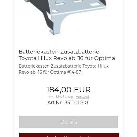
Batteriekasten Zusatzbatterie
Toyota Hilux Revo ab '16 für Optima
#14-87500, 35-T010101
Batteriekasten Zusatzbatterie Toyota Hilux
Revo ab '16 für Optima #14-87...
184,00 EUR
inkl. MwSt.
zzgl.
Versand
Art.Nr.: 35-T010101
Details