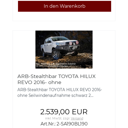
ARB-Stealthbar TOYOTA HILUX
REVO 2016- ohne
Seilwindenaufnahme schwarz 2-
ARB-Stealthbar TOYOTA HILUX REVO 2016-
SA190BL190
ohne Seilwindenaufnahme schwarz 2...
2.539,00 EUR
inkl. MwSt.
zzgl.
Versand
Art.Nr.: 2-SA190BL190