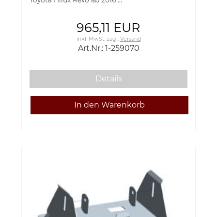
Toyota Hilux Revo ab 2016 ...
965,11 EUR
inkl. MwSt.
zzgl.
Versand
Art.Nr.: 1-259070
Details