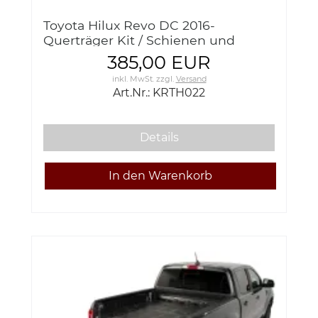
Toyota Hilux Revo DC 2016-
Querträger Kit / Schienen und
Befestigungsfüße Front Runner
385,00 EUR
KRTH022
inkl. MwSt.
zzgl.
Versand
Art.Nr.: KRTH022
Details