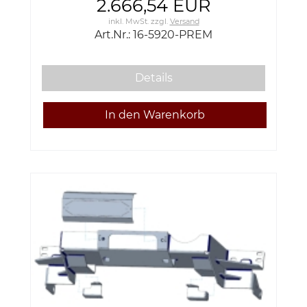
2.666,54 EUR
inkl. MwSt.
zzgl.
Versand
Art.Nr.: 16-5920-PREM
Details