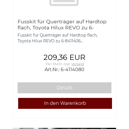
Fusskit für Querträger auf Hardtop
flach, Toyota Hilux REVO zu 6-
84114060, 6-4114080
Fusskit für Querträger auf Hardtop flach,
Toyota Hilux REVO zu 6-8411406...
209,36 EUR
inkl. MwSt.
zzgl.
Versand
Art.Nr.: 6-4114080
Details