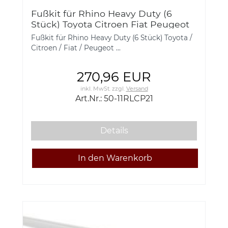
Fußkit für Rhino Heavy Duty (6
Stück) Toyota Citroen Fiat Peugeot
50-11RLCP21
Fußkit für Rhino Heavy Duty (6 Stück) Toyota /
Citroen / Fiat / Peugeot ...
270,96 EUR
inkl. MwSt.
zzgl.
Versand
Art.Nr.: 50-11RLCP21
Details