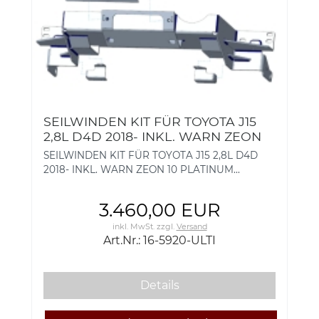
SEILWINDEN KIT FÜR TOYOTA J15
2,8L D4D 2018- INKL. WARN ZEON
10 PLATINUM
SEILWINDEN KIT FÜR TOYOTA J15 2,8L D4D
2018- INKL. WARN ZEON 10 PLATINUM...
3.460,00 EUR
inkl. MwSt.
zzgl.
Versand
Art.Nr.: 16-5920-ULTI
Details