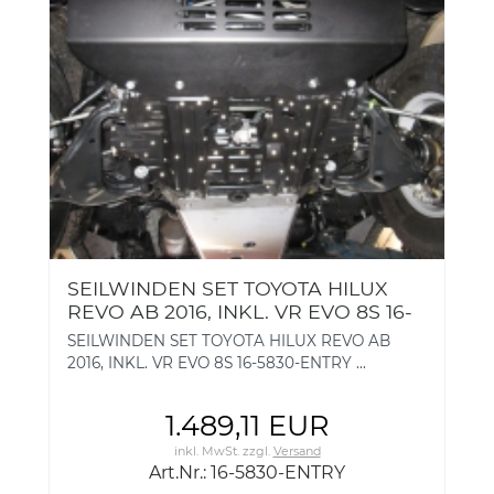
SEILWINDEN SET TOYOTA HILUX
REVO AB 2016, INKL. VR EVO 8S 16-
5830-ENTRY
SEILWINDEN SET TOYOTA HILUX REVO AB
2016, INKL. VR EVO 8S 16-5830-ENTRY ...
1.489,11 EUR
inkl. MwSt.
zzgl.
Versand
Art.Nr.: 16-5830-ENTRY