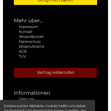
Bring mich dahin!
Mehr über...
Impressum
Kontakt
Versandkosten
Datenschutz
Widerrufsrecht
AGB
TÜV
Vertrag widerrufen
Informationen
Über uns
Stützpunkthändler
Cookies auf der Webseite:
Cookies helfen uns dabei,
4x4 Kfz-Meister Werkstatt Jeep®
die Dienste für Sie bestmöglich bereit zu stellen. Wir