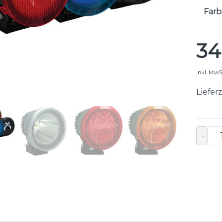
Farb
34
inkl. MwS
Lieferz
-