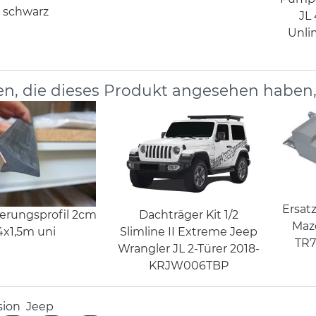
schwarz
JL 
Unli
n, die dieses Produkt angesehen haben
Ersat
terungsprofil 2cm
Dachträger Kit 1/2
Mazd
4x1,5m uni
Slimline II Extreme Jeep
TR7
Wrangler JL 2-Türer 2018-
KRJW006TBP
sion
Jeep