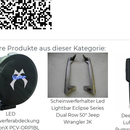
re Produkte aus dieser Kategorie:
Scheinwerferhalter Led
Lightbar Eclipse Series
LED
Dual Row 50" Jeep
Dee
werferabdeckung
Wrangler JK
Lu
sionX PCV-ORP1BL
Pumpe