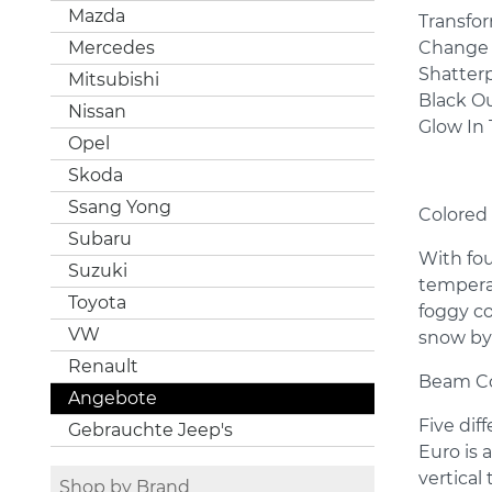
Mazda
Transfor
Change 
Mercedes
Shatter
Mitsubishi
Black O
Nissan
Glow In 
Opel
Skoda
Ssang Yong
Colored
Subaru
With fou
Suzuki
temperat
Toyota
foggy co
VW
snow by 
Renault
Beam C
Angebote
Five dif
Gebrauchte Jeep's
Euro is 
vertical
Shop by Brand