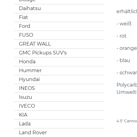
Daihatsu
erhältli
Fiat
- weiß
Ford
FUSO
- rot
GREAT WALL
- orange
GMC Pickups SUV's
- blau
Honda
Hummer
- schwar
Hyundai
Polycarb
INEOS
Umwelt
Isuzu
IVECO
KIA
4.5" Canno
Lada
Land Rover