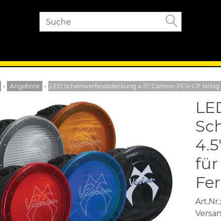
»
Angebote
»
LED Scheinwerferabdeckung 4.5\" Cannon PCV-CP farbig f
LE
Sc
4.5
für
Fer
Art.Nr.:
Versa