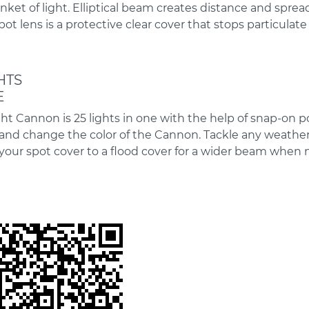
nket of light. Elliptical beam creates distance and spread
 Spot lens is a protective clear cover that stops particula
HTS
E
ht Cannon is 25 lights in one with the help of snap-on 
and change the color of the Cannon. Tackle any weather 
our spot cover to a flood cover for a wider beam when 