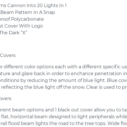
ms Cannon Into 20 Lights In 1
Beam Pattern In A Snap
proof Polycarbonate
ut Cover With Logo
The Dark “X”
 Covers
r different color options each with a different specific 
ure and glare back in order to enchance penetration in d
nditions by reducing the amount of blue light. Blue cov
reflecting the blue light off the snow. Clear is used to p
overs
ferent beam options and 1 black out cover allow you to take
a flat, horizontal beam designed to light peripherals whi
 trail flood beam lights the road to the tree tops. Wide f