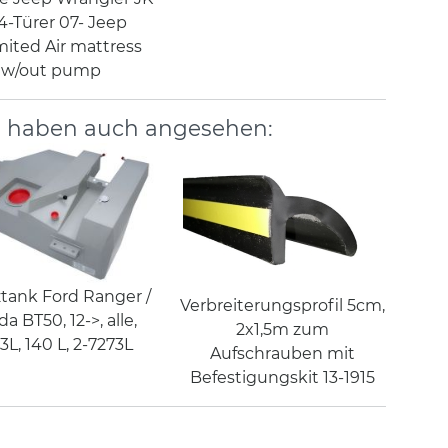
4-Türer 07- Jeep
mited Air mattress
w/out pump
, haben auch angesehen:
ztank Ford Ranger /
Verbreiterungsprofil 5cm,
a BT50, 12->, alle,
2x1,5m zum
3L, 140 L, 2-7273L
Aufschrauben mit
Befestigungskit 13-1915