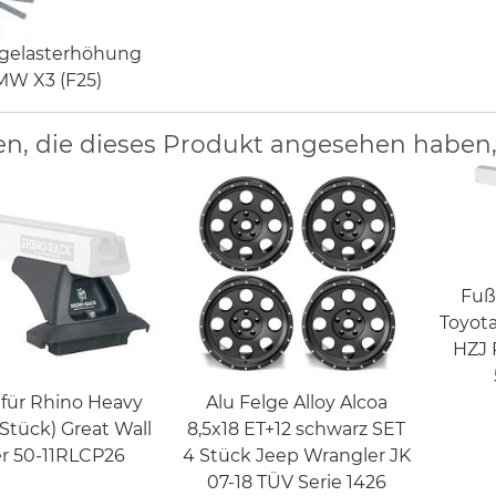
gelasterhöhung
W X3 (F25)
n, die dieses Produkt angesehen haben
Fuß
Toyota
HZJ 
 für Rhino Heavy
Alu Felge Alloy Alcoa
 Stück) Great Wall
8,5x18 ET+12 schwarz SET
r 50-11RLCP26
4 Stück Jeep Wrangler JK
07-18 TÜV Serie 1426