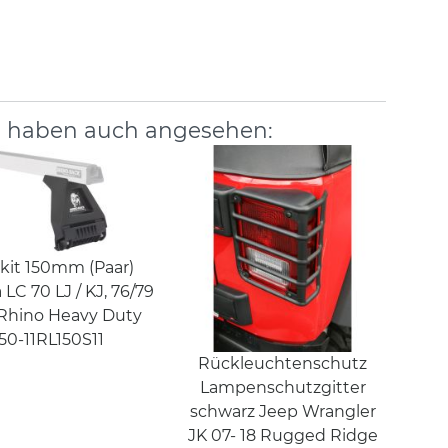
, haben auch angesehen:
kit 150mm (Paar)
 LC 70 LJ / KJ, 76/79
Rhino Heavy Duty
50-11RL150S11
Rückleuchtenschutz
Lampenschutzgitter
schwarz Jeep Wrangler
JK 07- 18 Rugged Ridge