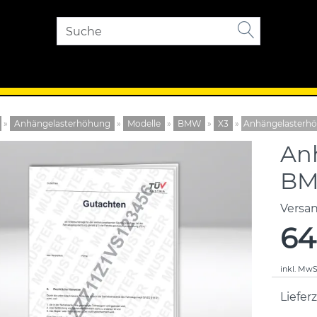
»
Anhängelasterhöhung
»
Modelle
»
BMW
»
X3
»
Anhängelasterh
An
BM
Versa
64
inkl. MwS
Lieferz