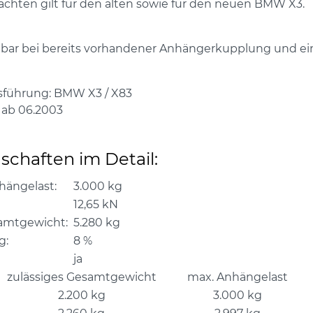
chten gilt für den alten sowie für den neuen BMW X3.
ar bei bereits vorhandener Anhängerkupplung und ein
sführung:
BMW X3 / X83
ab 06.2003
schaften im Detail:
hängelast:
3.000 kg
12,65 kN
amtgewicht:
5.280 kg
g:
8 %
ja
zulässiges Gesamtgewicht
max. Anhängelast
2.200 kg
3.000 kg