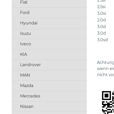
2.5si
Fiat
2.5si
Ford
3.0si
2.0d
Hyundai
3.0d
3.0d
Isuzu
3.0sd
Iveco
KIA
Achtung
Landrover
wenn ei
nicht vo
MAN
Mazda
Mercedes
Nissan