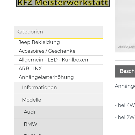
Kategorien
Jeep Bekleidung
Accesoires / Geschenke
Allgemein - LED - Kühlboxen
ARB LINX
Besch
Anhängelasterhöhung
Anhänge
Informationen
Modelle
- bei
4W
Audi
- bei
2W
BMW