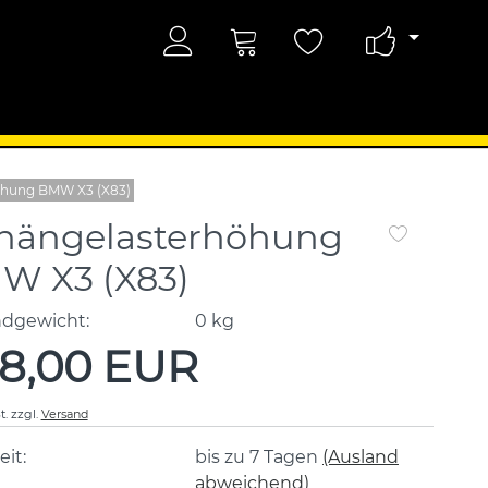
öhung BMW X3 (X83)
hängelasterhöhung
W X3 (X83)
ndgewicht:
0
kg
8,00 EUR
t.
zzgl.
Versand
eit:
bis zu 7 Tagen
(Ausland
abweichend)