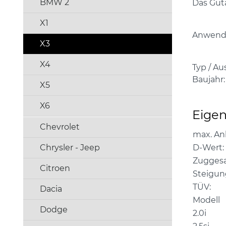
BMW 2
Das Guta
X1
Anwendb
X3
X4
Typ / Au
Baujahr:
X5
X6
Eigen
Chevrolet
max. An
D-Wert:
Chrysler - Jeep
Zugges
Citroen
Steigun
TÜV:
Dacia
Modell
Dodge
2.0i