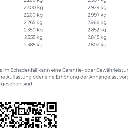
2.260 kg
2.997 kg
2.300 kg
2.929 kg
2.260 kg
2.997 kg
2.265 kg
2.988 kg
2.350 kg
2.852 kg
2.355 kg
2.845 kg
2.385 kg
2.802 kg
: Im Schadenfall kann eine Garantie- oder Gewährleist
ne Auflastung oder eine Erhöhung der Anhängelast vo
rgesehen sind.