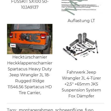
FUSSKIT SX100 50-
10JA9137
Auflastung LT
Hecktürscharnier
Heckklappenscharnier
Spartacus Heavy Duty
Fahrwerk Jeep
Jeep Wrangler JL 18-
Wrangler JL 4-Türer
Rugged Ridge
+2,5'' +65mm JKS
11546.56 Spartacus HD
Suspension System
Tire Carrier,
Fox Dämpfer
Tags:
montagerahmen
schneepflüge
fuso