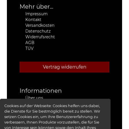
Mehr über...
Impressum
Kontakt
Versandkosten
Datenschutz
Widerrufsrecht
AGB
TÜV
Vertrag widerrufen
Informationen
Über uns
Stützpunkthändler
Cookies auf der Webseite:
Cookies helfen uns dabei,
4x4 Kfz-Meister Werkstatt Jeep®
die Dienste für Sie bestmöglich bereit zu stellen. Wir
Presse
setzen Cookies ein, um Ihre Benutzererfahrung zu
Red Baron I
verbessern, Ihnen Produkte vorzustellen, die für Sie
Red Baron II
von Interesse sein könnten sowie den Inhalt Ihres