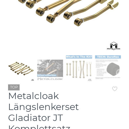
TOP
Metalcloak
Längslenkerset
Gladiator JT
Komplettsatz