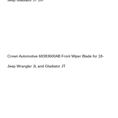
Crown Automotive
68383600AB
Front Wiper Blade
for 18-
Jeep Wrangler JL and Gladiator JT
Features:
Front
Color:
Black
Shipping Weight:
1lb