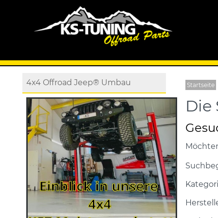
4x4 Offroad Jeep® Umbau
Startseite
Die 
Gesu
Möchten
Suchbeg
Kategor
Herstell