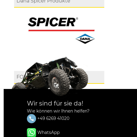
Dana Spicer Produkte
FOX
Wir sind für sie da!
Wie können wir Ihnen helfen?
+49 6269 41020
WhatsApp