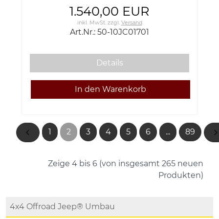
Backbone
1.540,00 EUR
inkl. MwSt.
zzgl.
Versand
Art.Nr.: 50-10JC01701
Details
1
2
3
4
5
6
...
89
Zeige
4
bis
6
(von insgesamt
265
neuen
Produkten)
4x4 Offroad Jeep® Umbau