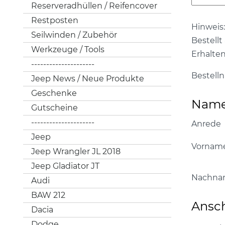
Reserveradhüllen / Reifencover
Restposten
Hinweis:
Seilwinden / Zubehör
Bestellt
Werkzeuge / Tools
Erhalte
---------------------
Bestel
Jeep News / Neue Produkte
Geschenke
Name 
Gutscheine
---------------------
Anrede
Jeep
Vornam
Jeep Wrangler JL 2018
Jeep Gladiator JT
Nachna
Audi
BAW 212
Ansch
Dacia
Dodge