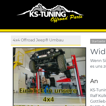
4x4 Offroad Jeep® Umbau
Startseite
Wid
Wenn Sie
es uns z
An
KS-Tunin
Ralf Küll
Gottlieb