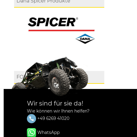
Dana Spicer Produkte
FOX
Wir sind für sie da!
Wie können wir Ihnen helfen?
+49 6269 41020
WhatsApp