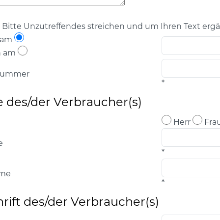
 Bitte Unzutreffendes streichen und um Ihren Text erg
 am
n am
lnummer
*
des/der Verbraucher(s)
Herr
Fra
e
*
me
*
rift des/der Verbraucher(s)