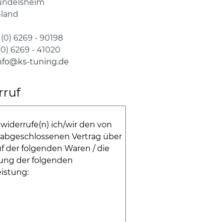
undelsheim
land
 (0) 6269 - 90198
 (0) 6269 - 41020
nfo@ks-tuning.de
rruf