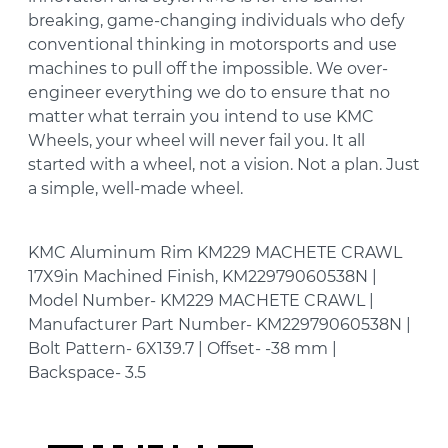
breaking, game-changing individuals who defy
conventional thinking in motorsports and use
machines to pull off the impossible. We over-
engineer everything we do to ensure that no
matter what terrain you intend to use KMC
Wheels, your wheel will never fail you. It all
started with a wheel, not a vision. Not a plan. Just
a simple, well-made wheel.
KMC Aluminum Rim KM229 MACHETE CRAWL
17X9in Machined Finish, KM22979060538N |
Model Number- KM229 MACHETE CRAWL |
Manufacturer Part Number- KM22979060538N |
Bolt Pattern- 6X139.7 | Offset- -38 mm |
Backspace- 3.5