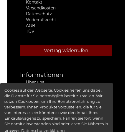
Kontakt
Versandkosten
Datenschutz
Widerrufsrecht
AGB
TÜV
Vertrag widerrufen
Informationen
Über uns
Stützpunkthändler
Cookies auf der Webseite:
Cookies helfen uns dabei,
4x4 Kfz-Meister Werkstatt Jeep®
die Dienste für Sie bestmöglich bereit zu stellen. Wir
Presse
setzen Cookies ein, um Ihre Benutzererfahrung zu
Red Baron I
verbessern, Ihnen Produkte vorzustellen, die für Sie
Red Baron II
von Interesse sein könnten sowie den Inhalt Ihres
XRRA
Einkaufswagens zu speichern. Fahren Sie fort, wenn
Bildergalerie
Sie damit einverstanden sind oder lesen Sie Näheres in
unserer
Datenschutzerklärung