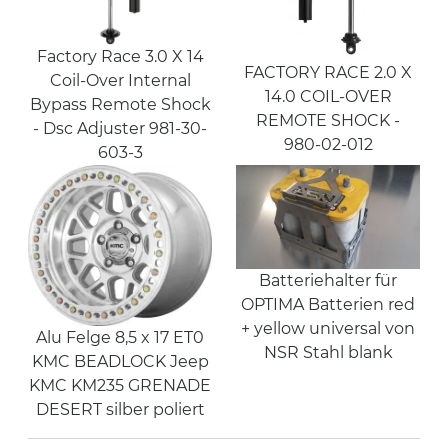
Factory Race 3.0 X 14
FACTORY RACE 2.0 X
Coil-Over Internal
14.0 COIL-OVER
Bypass Remote Shock
REMOTE SHOCK -
- Dsc Adjuster 981-30-
980-02-012
603-3
Batteriehalter für
OPTIMA Batterien red
+ yellow universal von
Alu Felge 8,5 x 17 ET0
NSR Stahl blank
KMC BEADLOCK Jeep
KMC KM235 GRENADE
DESERT silber poliert