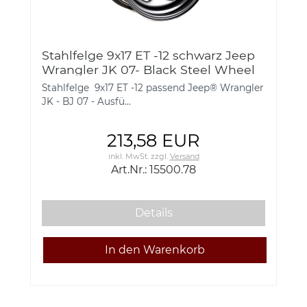
Stahlfelge 9x17 ET -12 schwarz Jeep
Wrangler JK 07- Black Steel Wheel
Hubcentric with Center Cap 17x9
Stahlfelge 9x17 ET -12 passend Jeep® Wrangler
RuggedRidge 15500.78
JK - BJ 07 - Ausfü...
213,58 EUR
inkl. MwSt.
zzgl.
Versand
Art.Nr.: 15500.78
Details