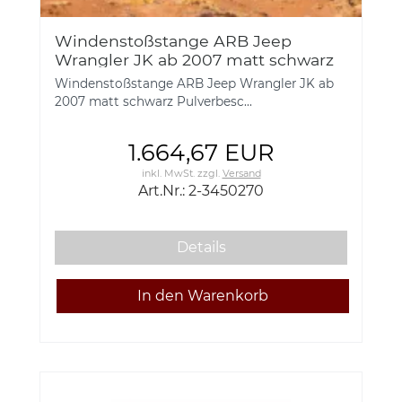
Windenstoßstange ARB Jeep
Wrangler JK ab 2007 matt schwarz
pulverbeschichtet 2-3450270
Windenstoßstange ARB Jeep Wrangler JK ab
2007 matt schwarz Pulverbesc...
1.664,67 EUR
inkl. MwSt.
zzgl.
Versand
Art.Nr.: 2-3450270
Details