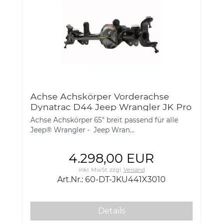
Achse Achskörper Vorderachse
Dynatrac D44 Jeep Wrangler JK Pro
Rock 3" + 0,5" ProRock 44® Front
Achse Achskörper 65" breit passend für alle
Axle for Jeep JK with Stock Ball
Jeep® Wrangler - Jeep Wran...
4.298,00 EUR
inkl. MwSt.
zzgl.
Versand
Art.Nr.: 60-DT-JKU441X3010
Details