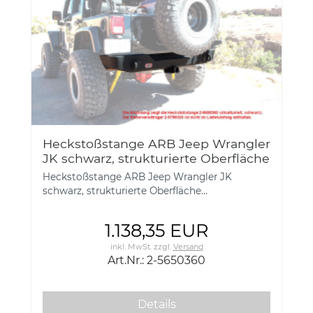
Heckstoßstange ARB Jeep Wrangler
JK schwarz, strukturierte Oberfläche
2-5650360
Heckstoßstange ARB Jeep Wrangler JK
schwarz, strukturierte Oberfläche...
1.138,35 EUR
inkl. MwSt.
zzgl.
Versand
Art.Nr.: 2-5650360
Details