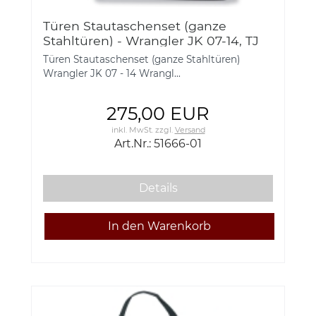
Türen Stautaschenset (ganze
Stahltüren) - Wrangler JK 07-14, TJ
96-06, YJ 87-95, Jeep CJ 76-86
Türen Stautaschenset (ganze Stahltüren)
Wrangler JK 07 - 14 Wrangl...
275,00 EUR
inkl. MwSt.
zzgl.
Versand
Art.Nr.: 51666-01
Details