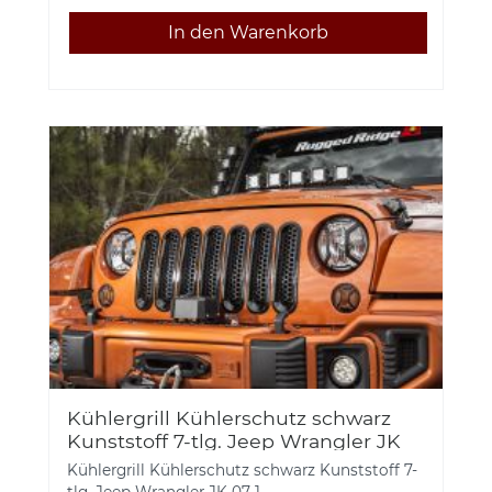
Kühlergrill Kühlerschutz schwarz
Kunststoff 7-tlg. Jeep Wrangler JK
07-18 Rugged Ridge 11306.31 Grille
Kühlergrill Kühlerschutz schwarz Kunststoff 7-
Inserts, Mesh, Black, 07
tlg. Jeep Wrangler JK 07-1...