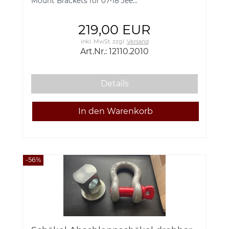
Mount Brackets for 07-18 Jee...
219,00 EUR
inkl. MwSt.
zzgl.
Versand
Art.Nr.: 12110.2010
Details
-56%