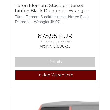
Türen Element Steckfensterset
hinten Black Diamond - Wrangler
JK 07 -
Türen Element Steckfensterset hinten Black
Diamond - Wrangler JK 07 - ...
675,95 EUR
inkl. MwSt.
zzgl.
Versand
Art.Nr.: 51806-35
Details