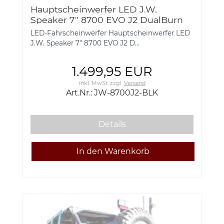
Hauptscheinwerfer LED J.W.
Speaker 7" 8700 EVO J2 DualBurn
Jeep Wrangler TJ + JK 1996-2016 m.
LED-Fahrscheinwerfer Hauptscheinwerfer LED
Tagfahrlicht E-Prüfzeichen - Schwa
J.W. Speaker 7" 8700 EVO J2 D...
1.499,95 EUR
inkl. MwSt.
zzgl.
Versand
Art.Nr.: JW-8700J2-BLK
Details