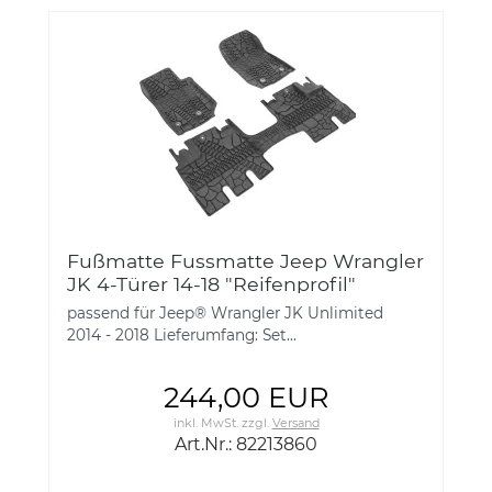
Fußmatte Fussmatte Jeep Wrangler
JK 4-Türer 14-18 "Reifenprofil"
MOPAR® 3-tlg. MOPAR® Floor
passend für Jeep® Wrangler JK Unlimited
Slush Mats with Tire Tread Pat
2014 - 2018 Lieferumfang: Set...
244,00 EUR
inkl. MwSt.
zzgl.
Versand
Art.Nr.: 82213860