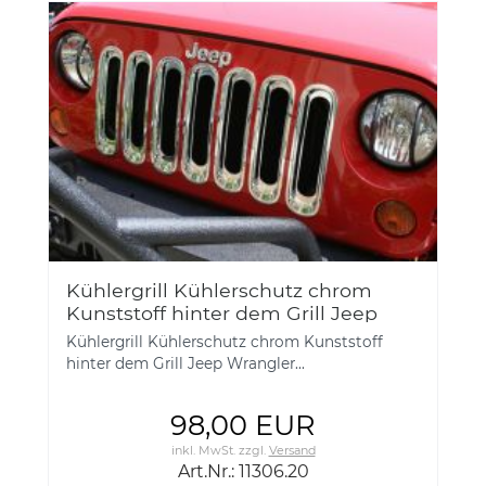
Kühlergrill Kühlerschutz chrom
Kunststoff hinter dem Grill Jeep
Wrangler JK 07- Rugged Ridge
Kühlergrill Kühlerschutz chrom Kunststoff
11306.20
hinter dem Grill Jeep Wrangler...
98,00 EUR
inkl. MwSt.
zzgl.
Versand
Art.Nr.: 11306.20