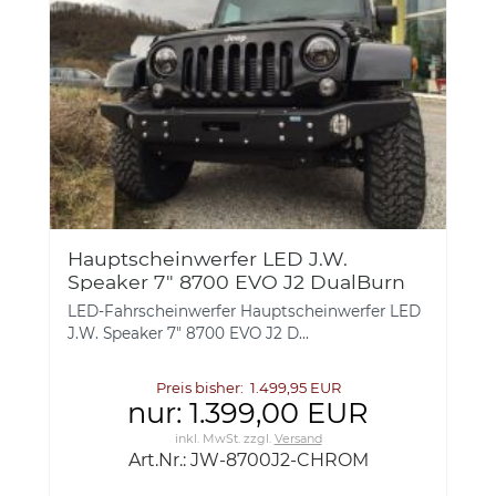
Hauptscheinwerfer LED J.W.
Speaker 7" 8700 EVO J2 DualBurn
Jeep Wrangler TJ + JK 1996-2016 E-
LED-Fahrscheinwerfer Hauptscheinwerfer LED
Prüfzeichen - CHROM
J.W. Speaker 7" 8700 EVO J2 D...
Preis bisher: 1.499,95 EUR
nur: 1.399,00 EUR
inkl. MwSt.
zzgl.
Versand
Art.Nr.: JW-8700J2-CHROM