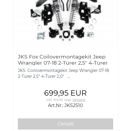
JKS Fox Coilovermontagekit Jeep
Wrangler 07-18 2-Türer 2,5" 4-Türer
2,0" High+Low Speed einstellbar
JKS Coilovermontagekit Jeep Wrangler 07-18
JKS2510
2-Türer 2,5" 4-Türer 2,0" ...
699,95 EUR
inkl. MwSt.
zzgl.
Versand
Art.Nr.: JKS2510
Details