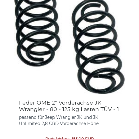
Feder OME 2" Vorderachse JK
Wrangler - 80 - 125 kg Lasten TÜV - 1
STÜCK LAGERWARE
passend für Jeep Wrangler JK und JK
Unlimited 2,8 CRD Vorderachse Höhe...
Preis bisher: 155,00 EUR