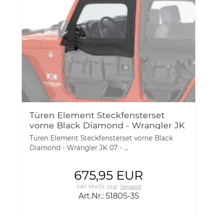
Türen Element Steckfensterset
vorne Black Diamond - Wrangler JK
07 -
Türen Element Steckfensterset vorne Black
Diamond - Wrangler JK 07 - ...
675,95 EUR
inkl. MwSt.
zzgl.
Versand
Art.Nr.: 51805-35