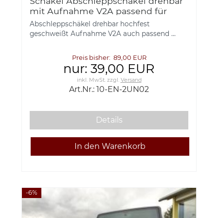
Schäkel Abschleppschäkel drehbar
mit Aufnahme V2A passend für
Stoßstange ENGAGE
Abschleppschäkel drehbar hochfest
geschweißt Aufnahme V2A auch passend ...
Preis bisher: 89,00 EUR
nur: 39,00 EUR
inkl. MwSt.
zzgl.
Versand
Art.Nr.: 10-EN-2UN02
Details
-6%