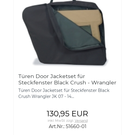
Türen Door Jacketset für
Steckfenster Black Crush - Wrangler
JK 07-14, TJ 96-06, YJ 87-95
Türen Door Jacketset für Steckfenster Black
Crush Wrangler JK 07 - 14...
130,95 EUR
inkl. MwSt.
zzgl.
Versand
Art.Nr.: 51660-01