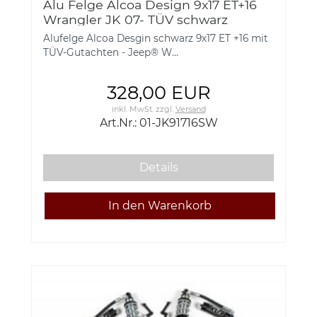
Alu Felge Alcoa Design 9x17 ET+16
Wrangler JK 07- TÜV schwarz
Alufelge Alcoa Desgin schwarz 9x17 ET +16 mit
TÜV-Gutachten - Jeep® W...
328,00 EUR
inkl. MwSt.
zzgl.
Versand
Art.Nr.: 01-JK91716SW
Details