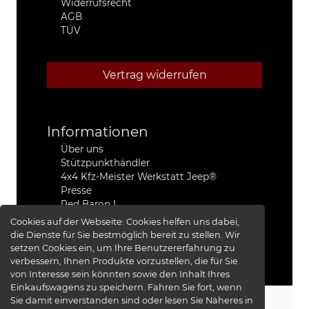
Widerrufsrecht
AGB
TÜV
Vertrag widerrufen
Informationen
Über uns
Stützpunkthändler
4x4 Kfz-Meister Werkstatt Jeep®
Presse
Red Baron I
Red Baron II
Cookies auf der Webseite:
Cookies helfen uns dabei,
XRRA
die Dienste für Sie bestmöglich bereit zu stellen. Wir
Bildergalerie
setzen Cookies ein, um Ihre Benutzererfahrung zu
verbessern, Ihnen Produkte vorzustellen, die für Sie
von Interesse sein könnten sowie den Inhalt Ihres
Einkaufswagens zu speichern. Fahren Sie fort, wenn
Sie damit einverstanden sind oder lesen Sie Näheres in
KS-TUNING
© 2026 -