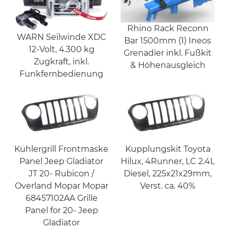
Rhino Rack Reconn
WARN Seilwinde XDC
Bar 1500mm (1) Ineos
12-Volt, 4.300 kg
Grenadier inkl. Fußkit
Zugkraft, inkl.
& Höhenausgleich
Funkfernbedienung
Kühlergrill Frontmaske
Kupplungskit Toyota
Panel Jeep Gladiator
Hilux, 4Runner, LC 2.4L
JT 20- Rubicon /
Diesel, 225x21x29mm,
Overland Mopar Mopar
Verst. ca. 40%
68457102AA Grille
Panel for 20- Jeep
Gladiator