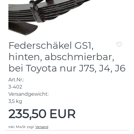
Federschäkel GS1,
hinten, abschmierbar,
bei Toyota nur J75, J4, J6
Art.Nr.:
3-402
Versandgewicht:
3,5
kg
235,50 EUR
inkl. MwSt.
zzgl.
Versand