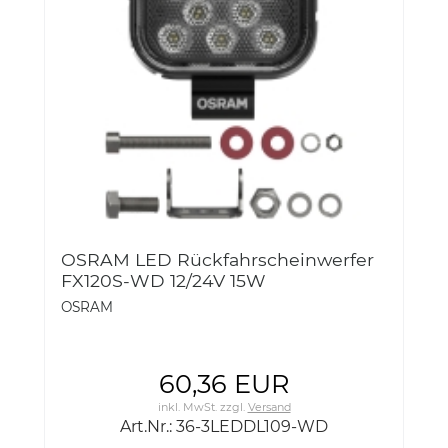
OSRAM LED Rückfahrscheinwerfer
FX120S-WD 12/24V 15W
RECHTECKIG 36-3LEDDL109-WD
OSRAM
60,36 EUR
inkl. MwSt.
zzgl.
Versand
Art.Nr.: 36-3LEDDL109-WD