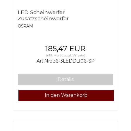
LED Scheinwerfer
Zusatzscheinwerfer
Arbeitsscheinwerfer OSRAM LED
OSRAM
SCHEINWERFER SX300-SP 12/24V
2600 LUMEN 29W SPOT OSRAM 36-
3LED
185,47 EUR
inkl. MwSt.
zzgl.
Versand
Art.Nr.: 36-3LEDDL106-SP
Details