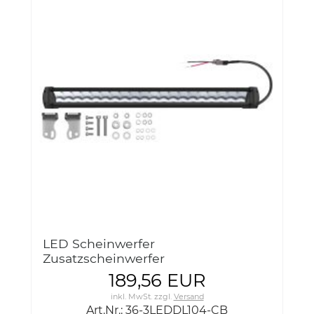
LED Scheinwerfer
Zusatzscheinwerfer
Arbeitsscheinwerfer FX500 COMBO
189,56 EUR
12/24V 5500 LUMEN 68W OSRAM
inkl. MwSt.
zzgl.
Versand
36-3LEDDL104-CB
Art.Nr.: 36-3LEDDL104-CB