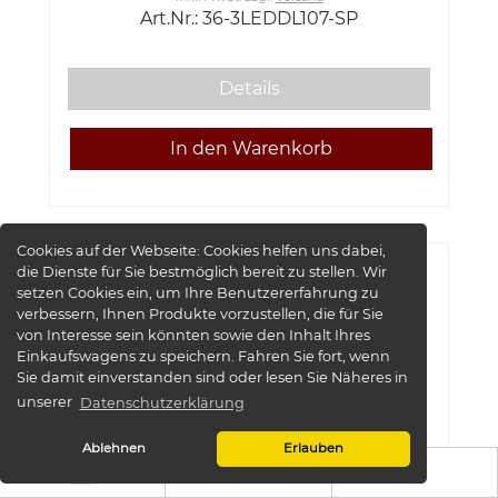
Art.Nr.: 36-3LEDDL107-SP
Details
Cookies auf der Webseite:
Cookies helfen uns dabei,
die Dienste für Sie bestmöglich bereit zu stellen. Wir
setzen Cookies ein, um Ihre Benutzererfahrung zu
verbessern, Ihnen Produkte vorzustellen, die für Sie
von Interesse sein könnten sowie den Inhalt Ihres
Einkaufswagens zu speichern. Fahren Sie fort, wenn
Sie damit einverstanden sind oder lesen Sie Näheres in
unserer
Datenschutzerklärung
Ablehnen
Erlauben