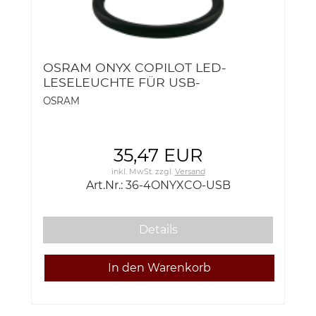
OSRAM ONYX COPILOT LED-
LESELEUCHTE FÜR USB-
ANSCHLUSS 36-4ONYXCO-USB
OSRAM
35,47 EUR
inkl. MwSt.
zzgl.
Versand
Art.Nr.: 36-4ONYXCO-USB
Details