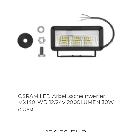
OSRAM LED Arbeitsscheinwerfer
MX140-WD 12/24V 2000LUMEN 30W
36-3LEDDL102-WD
OSRAM