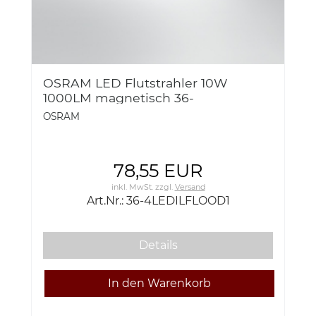
OSRAM LED Flutstrahler 10W
1000LM magnetisch 36-
4LEDILFLOOD1
OSRAM
78,55 EUR
inkl. MwSt.
zzgl.
Versand
Art.Nr.: 36-4LEDILFLOOD1
Details