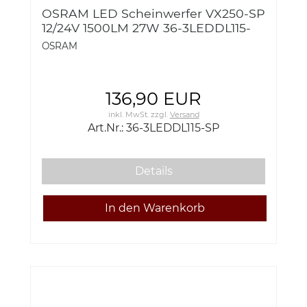
OSRAM LED Scheinwerfer VX250-SP
12/24V 1500LM 27W 36-3LEDDL115-
SP
OSRAM
136,90 EUR
inkl. MwSt.
zzgl.
Versand
Art.Nr.: 36-3LEDDL115-SP
Details