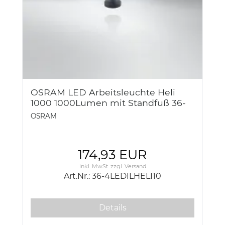
OSRAM LED Arbeitsleuchte Heli
1000 1000Lumen mit Standfuß 36-
4LEDILHELI10
OSRAM
174,93 EUR
inkl. MwSt.
zzgl.
Versand
Art.Nr.: 36-4LEDILHELI10
Details