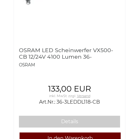
OSRAM LED Scheinwerfer VX500-
CB 12/24V 4100 Lumen 36-
3LEDDL118-CB
OSRAM
133,00 EUR
inkl. MwSt.
zzgl.
Versand
Art.Nr.: 36-3LEDDL118-CB
Details