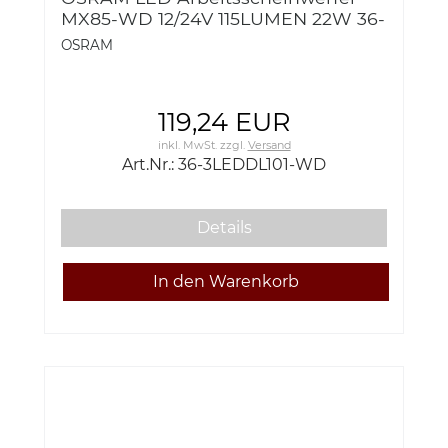
MX85-WD 12/24V 115LUMEN 22W 36-
3LEDDL101-WD
OSRAM
119,24 EUR
inkl. MwSt.
zzgl.
Versand
Art.Nr.: 36-3LEDDL101-WD
Details