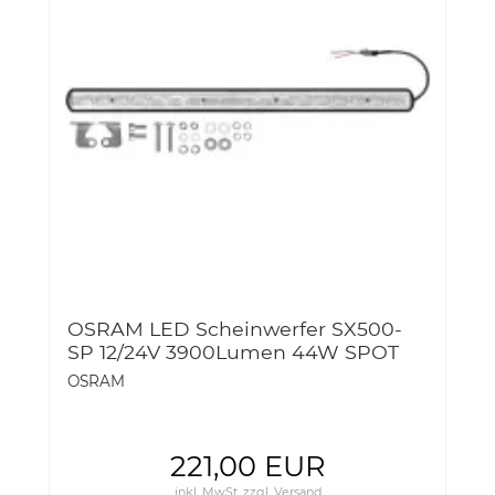
OSRAM LED Scheinwerfer SX500-
SP 12/24V 3900Lumen 44W SPOT
36-3LEDDL107-SP
OSRAM
221,00 EUR
inkl. MwSt.
zzgl.
Versand