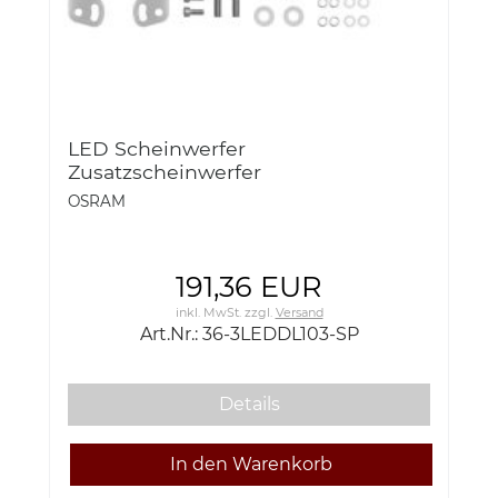
LED Scheinwerfer
Zusatzscheinwerfer
Arbeitsscheinwerfer FX250 SPOT
OSRAM
12/24V 2700 LUMEN 35W Osram 36-
3LEDDL103-SP
191,36 EUR
inkl. MwSt.
zzgl.
Versand
Art.Nr.: 36-3LEDDL103-SP
Details