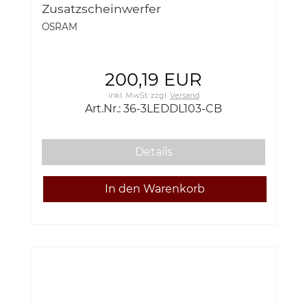
Zusatzscheinwerfer
Arbeitsscheinwerfe FX250 COMBO
OSRAM
12/24V 2700 LUMEN 35W Osram 36-
3LEDDL103-CB
200,19 EUR
inkl. MwSt.
zzgl.
Versand
Art.Nr.: 36-3LEDDL103-CB
Details