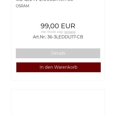
3LEDDL117-CB
OSRAM
99,00 EUR
inkl. MwSt.
zzgl.
Versand
Art.Nr.: 36-3LEDDL117-CB
Details