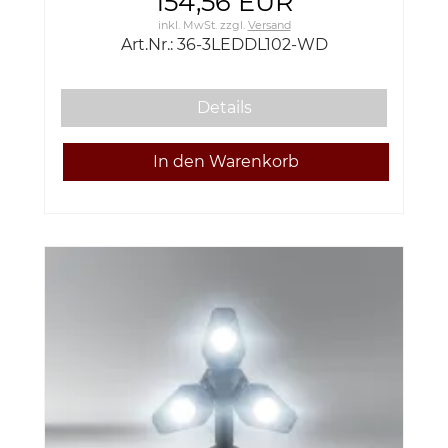
154,56 EUR
inkl. MwSt.
zzgl.
Versand
Art.Nr.: 36-3LEDDL102-WD
Details