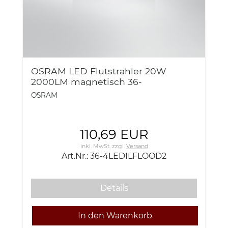
OSRAM LED Flutstrahler 20W
2000LM magnetisch 36-
4LEDILFLOOD2
OSRAM
110,69 EUR
inkl. MwSt.
zzgl.
Versand
Art.Nr.: 36-4LEDILFLOOD2
Details