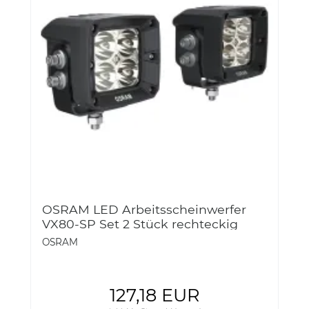
OSRAM LED Arbeitsscheinwerfer
VX80-SP Set 2 Stück rechteckig
12/24V 36-3LEDWL101-SP
OSRAM
127,18 EUR