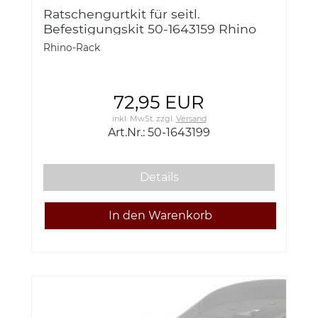
Ratschengurtkit für seitl.
Befestigungskit 50-1643159 Rhino
Rack 50-1643199
Rhino-Rack
72,95 EUR
inkl. MwSt.
zzgl.
Versand
Art.Nr.: 50-1643199
Details