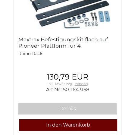
Maxtrax Befestigungskit flach auf
Pioneer Plattform für 4
Bergeboards Rhino Rack 50-1643158
Rhino-Rack
130,79 EUR
inkl. MwSt.
zzgl.
Versand
Art.Nr.: 50-1643158
Details