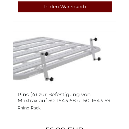
Pins (4) zur Befestigung von
Maxtrax auf 50-1643158 u. 50-1643159
Rhino Rack 50-RMTXMPS
Rhino-Rack