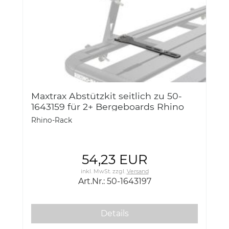
Maxtrax Abstützkit seitlich zu 50-
1643159 für 2+ Bergeboards Rhino
Rack 50-1643197
Rhino-Rack
54,23 EUR
inkl. MwSt.
zzgl.
Versand
Art.Nr.: 50-1643197
Details