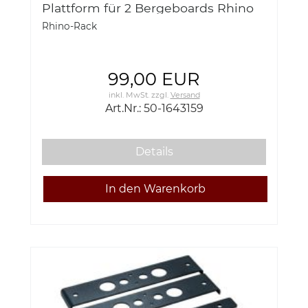
Plattform für 2 Bergeboards Rhino
Rack 50-1643159
Rhino-Rack
99,00 EUR
inkl. MwSt.
zzgl.
Versand
Art.Nr.: 50-1643159
Details