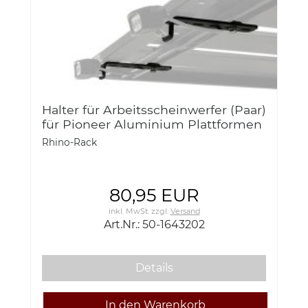
Halter für Arbeitsscheinwerfer (Paar)
für Pioneer Aluminium Plattformen
Rhino Rack si 50-1643202
Rhino-Rack
80,95 EUR
inkl. MwSt.
zzgl.
Versand
Art.Nr.: 50-1643202
Details