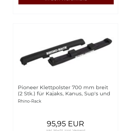
Pioneer Klettpolster 700 mm breit
(2 Stk.) für Kajaks, Kanus, Sup's und
Surfbretter Rhino Rack 50-1643150
Rhino-Rack
95,95 EUR
inkl. MwSt.
zzgl.
Versand