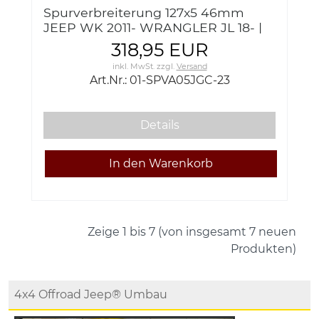
Spurverbreiterung 127x5 46mm
JEEP WK 2011- WRANGLER JL 18- |
318,95 EUR
inkl. MwSt.
zzgl.
Versand
Art.Nr.: 01-SPVA05JGC-23
Details
Zeige
1
bis
7
(von insgesamt
7
neuen
Produkten)
4x4 Offroad Jeep® Umbau