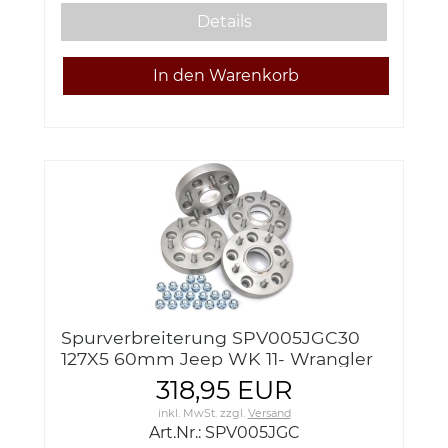
Details
Spurverbreiterung SPV005JGC30
127X5 60mm Jeep WK 11- Wrangler
JL 19-
318,95 EUR
inkl. MwSt.
zzgl.
Versand
Art.Nr.: SPV005JGC