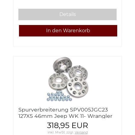
Details
Spurverbreiterung SPV005JGC23
127X5 46mm Jeep WK 11- Wrangler
JL 19-
318,95 EUR
inkl. MwSt.
zzgl.
Versand