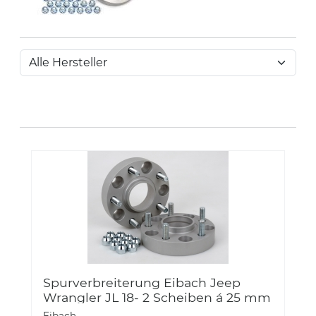
Spurverbreiterung Eibach Jeep
Wrangler JL 18- 2 Scheiben á 25 mm
Alu S90-4-25-061