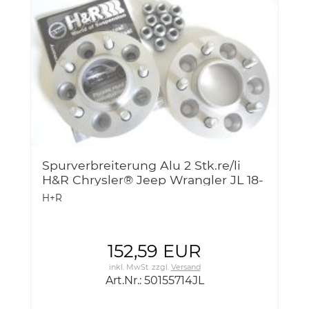
Spurverbreiterung Alu 2 Stk.re/li
H&R Chrysler® Jeep Wrangler JL 18-
Jeep Grand Cherokee WK 2011-
H+R
50mm 50155714
152,59 EUR
inkl. MwSt.
zzgl.
Versand
Art.Nr.: 50155714JL