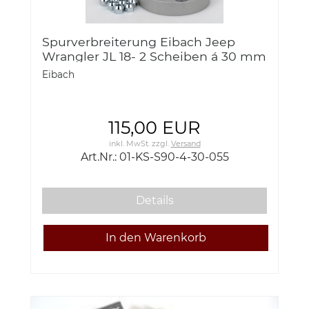
Spurverbreiterung Eibach Jeep
Wrangler JL 18- 2 Scheiben á 30 mm
Alu
Eibach
115,00 EUR
inkl. MwSt.
zzgl.
Versand
Art.Nr.: 01-KS-S90-4-30-055
Details