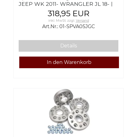
JEEP WK 2011- WRANGLER JL 18- |
SPVA05JGC
318,95 EUR
inkl. MwSt.
zzgl.
Versand
Art.Nr.: 01-SPVA05JGC
Details