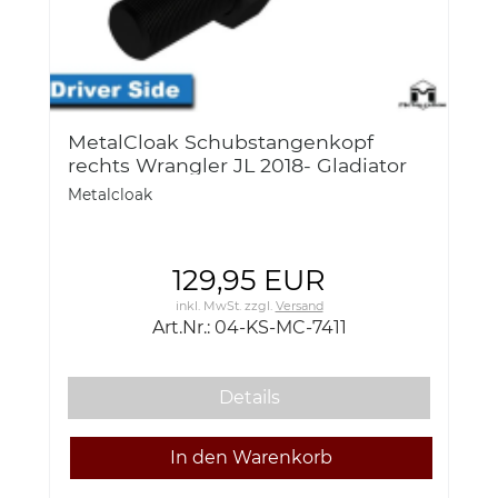
MetalCloak Schubstangenkopf
rechts Wrangler JL 2018- Gladiator
JT
Metalcloak
129,95 EUR
inkl. MwSt.
zzgl.
Versand
Art.Nr.: 04-KS-MC-7411
Details