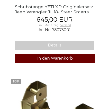
Schubstange YETI XD Originalersatz
Jeep Wrangler JL 18- Steer Smarts
78075001
645,00 EUR
inkl. MwSt.
zzgl.
Versand
Art.Nr.: 78075001
Details
TOP