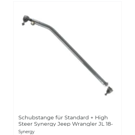
Schubstange für Standard + High
Steer Synergy Jeep Wrangler JL 18-
Jeep Gladiator JT- 8800-01
Synergy