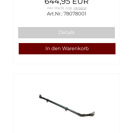
644,95 EUR
inkl. MwSt.
zzgl.
Versand
Art.Nr.: 78078001
Details