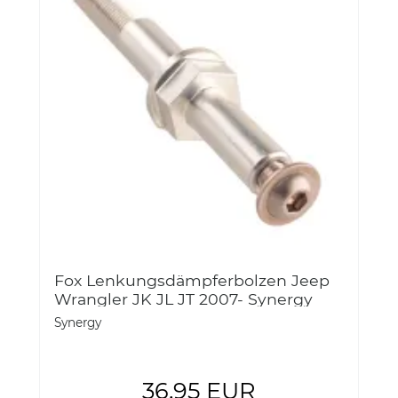
Fox Lenkungsdämpferbolzen Jeep
Wrangler JK JL JT 2007- Synergy
8806-01
Synergy
36,95 EUR