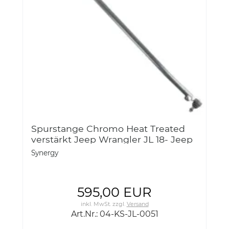
Spurstange Chromo Heat Treated
verstärkt Jeep Wrangler JL 18- Jeep
Gladiator JT- Synergy 8802-01
Synergy
595,00 EUR
inkl. MwSt.
zzgl.
Versand
Art.Nr.: 04-KS-JL-0051