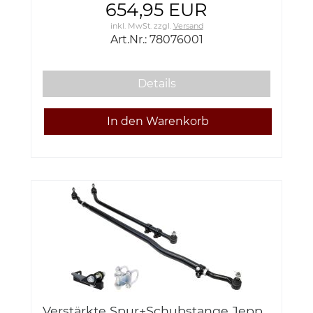
78076001
654,95 EUR
inkl. MwSt.
zzgl.
Versand
Art.Nr.: 78076001
Details
Verstärkte Spur+Schubstange Jepp