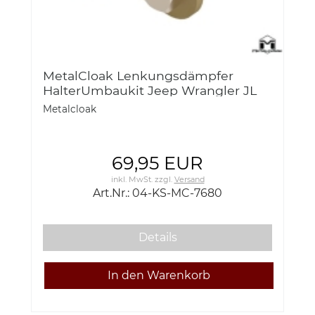
MetalCloak Lenkungsdämpfer
HalterUmbaukit Jeep Wrangler JL
2018- Gladiator JT
Metalcloak
69,95 EUR
inkl. MwSt.
zzgl.
Versand
Art.Nr.: 04-KS-MC-7680
Details