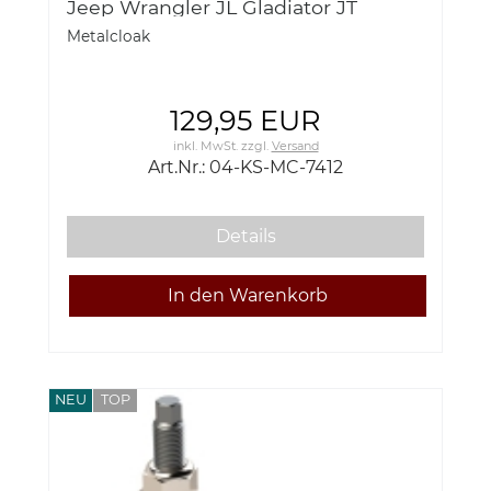
Jeep Wrangler JL Gladiator JT
Metalcloak
129,95 EUR
inkl. MwSt.
zzgl.
Versand
Art.Nr.: 04-KS-MC-7412
Details
NEU
TOP