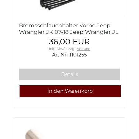
Bremsschlauchhalter vorne Jeep
Wrangler JK 07-18 Jeep Wrangler JL
18- Teraflex 1101255 JK/JKU Front
36,00 EUR
Brake Line Anchor Kit
inkl. MwSt.
zzgl.
Versand
Art.Nr.: 1101255
Details