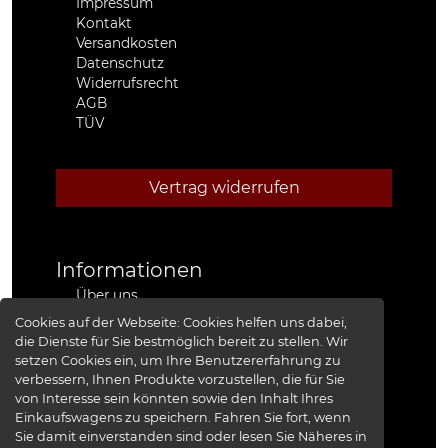
Impressum
Kontakt
Versandkosten
Datenschutz
Widerrufsrecht
AGB
TÜV
Vertrag widerrufen
Informationen
Über uns
Stützpunkthändler
Cookies auf der Webseite:
Cookies helfen uns dabei,
4x4 Kfz-Meister Werkstatt Jeep®
die Dienste für Sie bestmöglich bereit zu stellen. Wir
Presse
setzen Cookies ein, um Ihre Benutzererfahrung zu
Red Baron I
verbessern, Ihnen Produkte vorzustellen, die für Sie
Red Baron II
von Interesse sein könnten sowie den Inhalt Ihres
XRRA
Einkaufswagens zu speichern. Fahren Sie fort, wenn
Bildergalerie
Sie damit einverstanden sind oder lesen Sie Näheres in