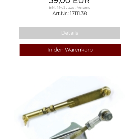
39,00 EUR
inkl. MwSt.
zzgl.
Versand
Art.Nr.: 17111.38
Details