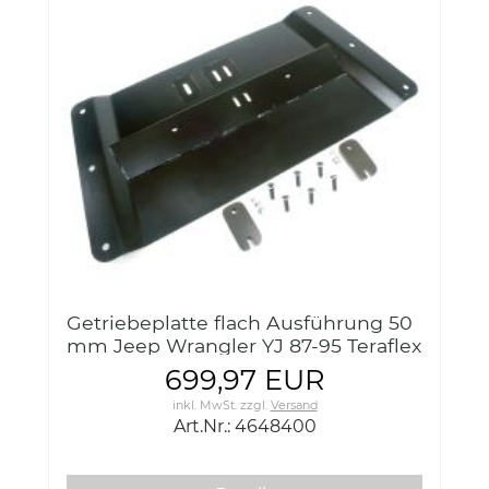
Getriebeplatte flach Ausführung 50
mm Jeep Wrangler YJ 87-95 Teraflex
4648400 YJ HD BellyUp Skid Plate
699,97 EUR
Kit
inkl. MwSt.
zzgl.
Versand
Art.Nr.: 4648400