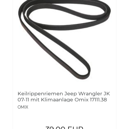
Keilrippenriemen Jeep Wrangler JK
07-11 mit Klimaanlage Omix 17111.38
Serpentine Belt, 3.8L, 07-11 Jeep
OMIX
Wrangler