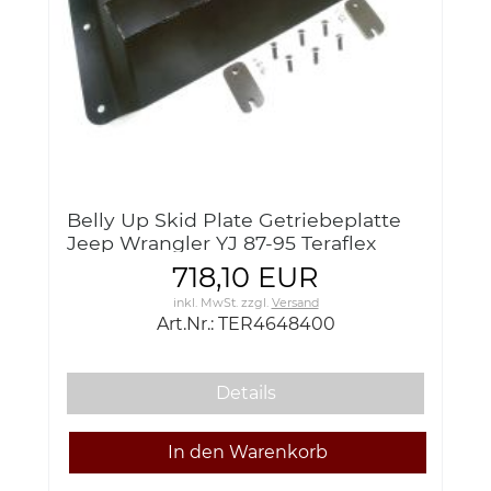
Belly Up Skid Plate Getriebeplatte
Jeep Wrangler YJ 87-95 Teraflex
TER4648400
718,10 EUR
inkl. MwSt.
zzgl.
Versand
Art.Nr.: TER4648400
Details