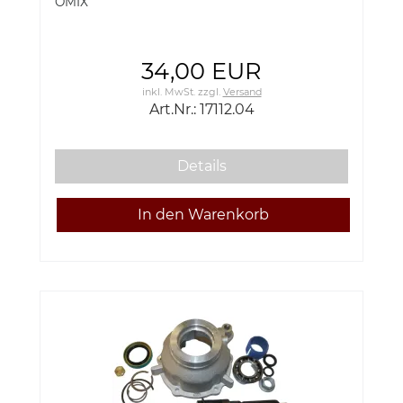
OMIX
Upper Idler Pulley; 96
34,00 EUR
inkl. MwSt.
zzgl.
Versand
Art.Nr.: 17112.04
Details