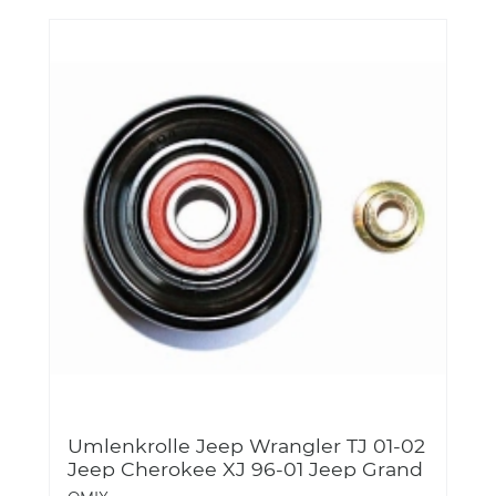
Umlenkrolle Jeep Wrangler TJ 01-02
Jeep Cherokee XJ 96-01 Jeep Grand
Cherokee ZJ 97-98 4.0L Omix 17113.19