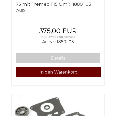
75 mit Tremec T15 Omix 18801.03
Transmission Overhaul Kit, Tremec
OMIX
T15
375,00 EUR
inkl. MwSt.
zzgl.
Versand
Art.Nr.: 18801.03
Details