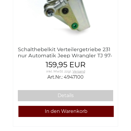
Schalthebelkit Verteilergetriebe 231
nur Automatik Jeep Wrangler TJ 97-
02 Teraflex 4947100 TJ/LJ Transfer
159,95 EUR
Case Shift Linkage Ada
inkl. MwSt.
zzgl.
Versand
Art.Nr.: 4947100
Details