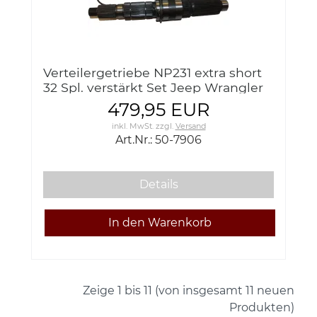
Verteilergetriebe NP231 extra short
32 Spl. verstärkt Set Jeep Wrangler
YJ 87-95 TJ 96-06 / Advance
479,95 EUR
Adapters NP231 Slip Yoke Eli
inkl. MwSt.
zzgl.
Versand
Art.Nr.: 50-7906
Details
Zeige
1
bis
11
(von insgesamt
11
neuen
Produkten)