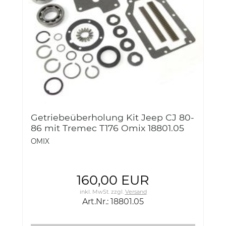
Getriebeüberholung Kit Jeep CJ 80-
86 mit Tremec T176 Omix 18801.05
Transmission Overhaul Kit, T176, 80-
OMIX
86 CJ Models
160,00 EUR
inkl. MwSt.
zzgl.
Versand
Art.Nr.: 18801.05