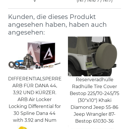
V
(N1 / N16 7 / N17)
Kunden, die dieses Produkt
angesehen haben, haben auch
angesehen:
DIFFERENTIALSPERRE
Reserveradhülle
ARB FÜR DANA 44,
Radhülle Tire Cover
3,92 UND KÜRZER.
Bestop 225/70-245/75
ARB Air Locker
(30"x10") Khaki
Locking Differential for
Diamond Jeep 55-86
30 Spline Dana 44
Jeep Wrangler 87-
with 3.92 and Num
Bestop 61030-36