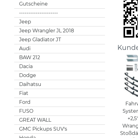
Gutscheine
---------------------
Jeep
Jeep Wrangler JL 2018
Jeep Gladiator JT
Kunde
Audi
BAW 212
Dacia
Dodge
Daihatsu
Fiat
Ford
Fahr
Syste
FUSO
+2,
GREAT WALL
Wrangl
GMC Pickups SUV's
Stoßdä
Honda