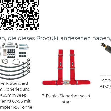
n, die dieses Produkt angesehen haben
SPO
werk Standard
BT50/
m Höherlegung
5"=65mm Jeep
3-Punkt-Sicherheitsgurt
er YJ 87-95 mit
starr
mpfer RXT ohne