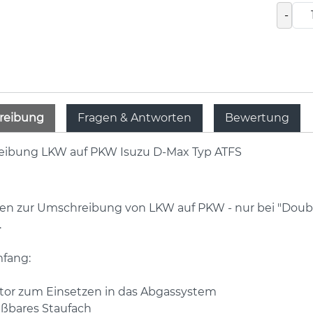
-
reibung
Fragen & Antworten
Bewertung
ibung LKW auf PKW Isuzu D-Max Typ ATFS
n zur Umschreibung von LKW auf PKW - nur bei "Double 
.
mfang:
ator zum Einsetzen in das Abgassystem
eßbares Staufach