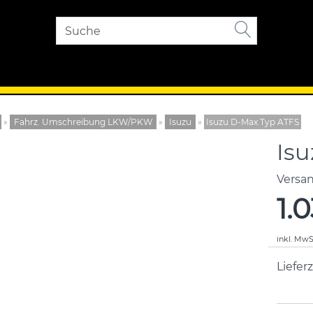
»
Fahrz. Umschreibung LKW/PKW
»
Isuzu
»
Isuzu D-Max Typ ATFS
Is
Versa
1.
inkl. MwS
Lieferz