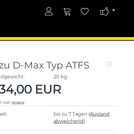
uzu D-Max Typ ATFS
ndgewicht:
20
kg
034,00 EUR
t.
zzgl.
Versand
eit:
bis zu 7 Tagen
(Ausland
abweichend)