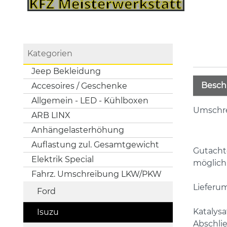
Kategorien
Jeep Bekleidung
Besch
Accesoires / Geschenke
Allgemein - LED - Kühlboxen
Umschre
ARB LINX
Anhängelasterhöhung
Auflastung zul. Gesamtgewicht
Gutachte
Elektrik Special
möglich
Fahrz. Umschreibung LKW/PKW
Lieferu
Ford
Katalys
Isuzu
Abschli