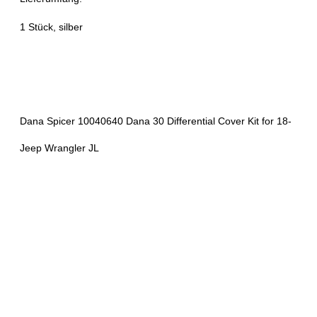
1 Stück, silber
Dana Spicer
10040640
Dana 30 Differential Cover Kit
for 18-
Jeep Wrangler JL
Axle Model:
Dana 30
Axle Position:
Front
Features:
Nodular Iron