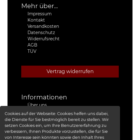
Mehr über...
Impressum
Kontakt
Versandkosten
Datenschutz
Widerrufsrecht
AGB
TÜV
Vertrag widerrufen
Informationen
Über uns
Stützpunkthändler
Cookies auf der Webseite:
Cookies helfen uns dabei,
4x4 Kfz-Meister Werkstatt Jeep®
die Dienste für Sie bestmöglich bereit zu stellen. Wir
Presse
setzen Cookies ein, um Ihre Benutzererfahrung zu
Red Baron I
verbessern, Ihnen Produkte vorzustellen, die für Sie
Red Baron II
von Interesse sein könnten sowie den Inhalt Ihres