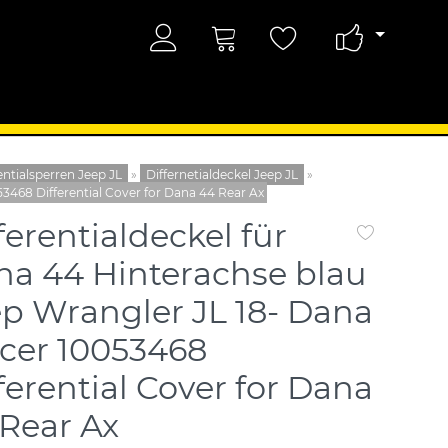
entialsperren Jeep JL
»
Differnetialdeckel Jeep JL
»
53468 Differential Cover for Dana 44 Rear Ax
ferentialdeckel für
a 44 Hinterachse blau
p Wrangler JL 18- Dana
cer 10053468
ferential Cover for Dana
Rear Ax