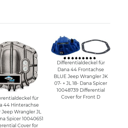
Differentialdeckel für
Dana 44 Frontachse
BLUE Jeep Wrangler JK
07- + JL 18- Dana Spicer
10048739 Differential
Cover for Front D
erentialdeckel für
a 44 Hinterachse
r Jeep Wrangler JL
ana Spicer 10040651
erential Cover for