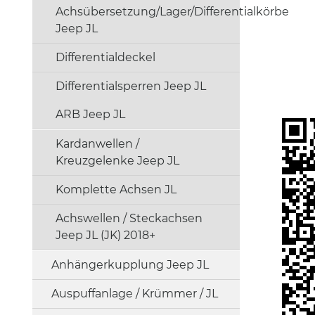
Achsübersetzung/Lager/Differentialkörbe
Features:
Jeep JL
Color:
Blu
Differentialdeckel
Differentialsperren Jeep JL
ARB Jeep JL
Kardanwellen /
Kreuzgelenke Jeep JL
Komplette Achsen JL
Achswellen / Steckachsen
Jeep JL (JK) 2018+
Anhängerkupplung Jeep JL
Auspuffanlage / Krümmer / JL