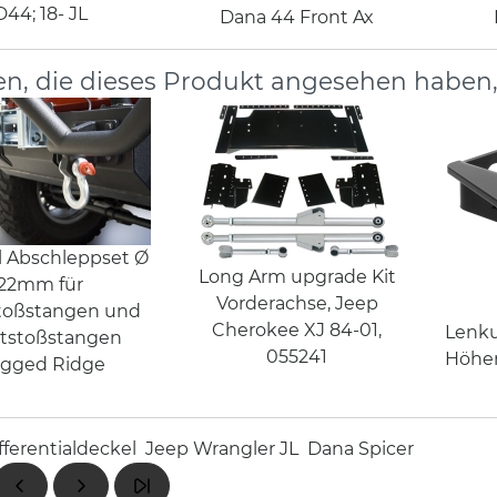
D44; 18- JL
Dana 44 Front Ax
n, die dieses Produkt angesehen haben
l Abschleppset Ø
Long Arm upgrade Kit
22mm für
Vorderachse, Jeep
toßstangen und
Cherokee XJ 84-01,
Lenku
tstoßstangen
055241
Höher
gged Ridge
fferentialdeckel
Jeep Wrangler JL
Dana Spicer