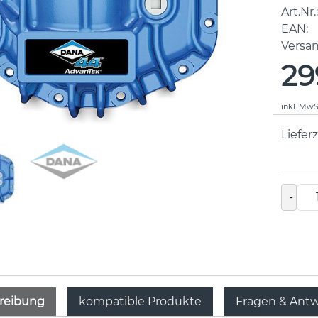
Art.Nr.:
EAN:
Versa
29
inkl. MwS
Lieferz
-
reibung
kompatible Produkte
Fragen & Ant