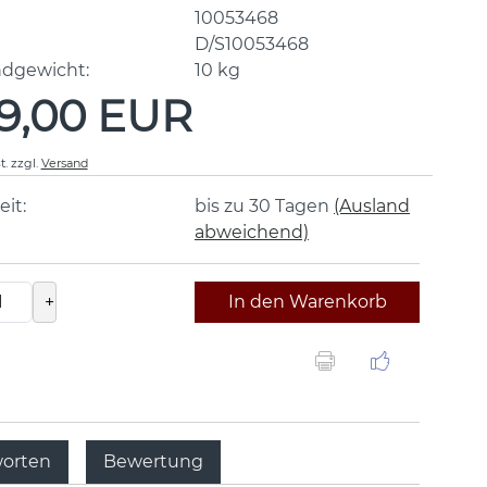
10053468
D/S10053468
ndgewicht:
10
kg
9,00 EUR
t.
zzgl.
Versand
eit:
bis zu 30 Tagen
(Ausland
abweichend)
+
In den Warenkorb
worten
Bewertung