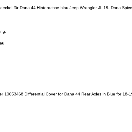
aldeckel für Dana 44 Hinterachse blau Jeep Wrangler JL 18- Dana Spi
ang:
lau
er
10053468
Differential Cover for Dana 44 Rear Axles in Blue
for 18-
l:
Dana 44
on:
Rear