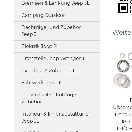
Bremsen & Lenkung Jeep JL
Camping Outdoor
Dachträger und Zubehör
Weite
Jeep JL
Elektrik Jeep JL
Ersatzteile Jeep Wranger JL
Exterieur & Zubehör JL
Fahrwerk Jeep JL
Felgen Reifen Kotflügel
D
Zubehör
Übserse
Interieur & Innenaustattung
Dana 4
Jeep JL
JL 18-
Diff Ov