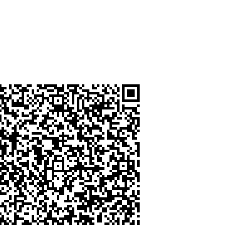
Nodular Iron
e