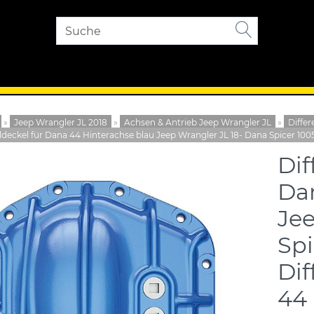
»
Jeep Wrangler JL 2018
»
Achsen & Antrieb Jeep Wrangler JL
»
Differ
aldeckel für Dana 44 Hinterachse blau Jeep Wrangler JL 18- Dana Spicer 100
Dif
Dan
Jee
Spi
Dif
44 