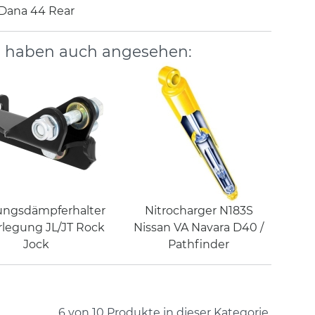
Dana 44 Rear
, haben auch angesehen:
ngsdämpferhalter
Nitrocharger N183S
legung JL/JT Rock
Nissan VA Navara D40 /
Jock
Pathfinder
6 von 10
Produkte in dieser Kategorie