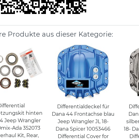
re Produkte aus dieser Kategorie:
ifferential
Differentialdeckel für
Diff
tzungskit hinten
Dana 44 Frontachse blau
Dan
4 Jeep Wrangler
Jeep Wrangler JL 18-
silbe
 Omix-Ada 352073
Dana Spicer 10053466
18- D
erhaul Kit, Rear,
Differential Cover for
Diff