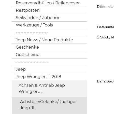
Reserveradhüllen / Reifencover
Differenti
Restposten
Seilwinden / Zubehör
Werkzeuge / Tools
Lieferumf
---------------------
1 Stück, b
Jeep News / Neue Produkte
Geschenke
Gutscheine
---------------------
Jeep
Jeep Wrangler JL 2018
Dana Spic
Achsen & Antrieb Jeep
Wrangler JL
Axle Mode
Achsteile/Gelenke/Radlager
Jeep JL
Axle Positi