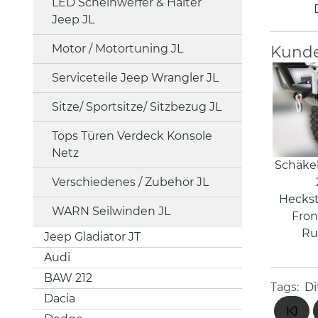
LED Scheinwerfer & Halter
Jeep JL
Motor / Motortuning JL
Kunde
Serviceteile Jeep Wrangler JL
Sitze/ Sportsitze/ Sitzbezug JL
Tops Türen Verdeck Konsole
Netz
Schäke
Verschiedenes / Zubehör JL
Hecks
WARN Seilwinden JL
Fron
Ru
Jeep Gladiator JT
Audi
BAW 212
Tags:
Di
Dacia