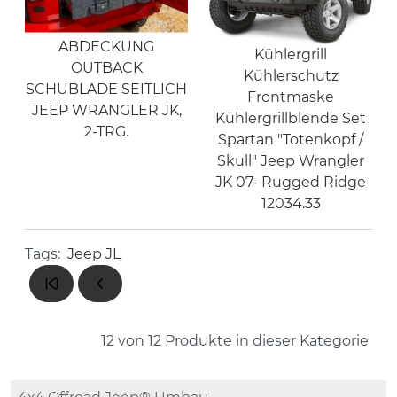
ABDECKUNG
Kühlergrill
OUTBACK
Kühlerschutz
SCHUBLADE SEITLICH
Frontmaske
JEEP WRANGLER JK,
Kühlergrillblende Set
2-TRG.
Spartan "Totenkopf /
Skull" Jeep Wrangler
JK 07- Rugged Ridge
12034.33
Tags:
Jeep JL
12 von 12
Produkte in dieser Kategorie