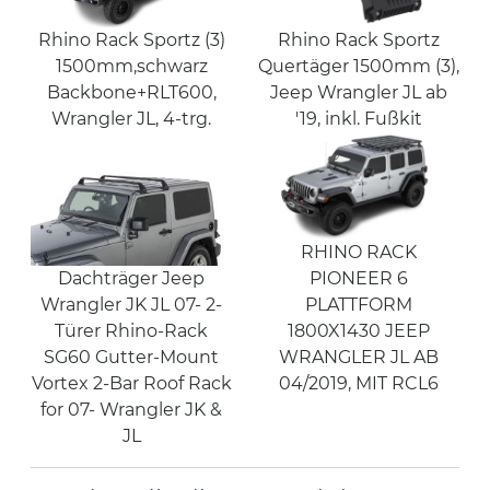
Rhino Rack Sportz
Rhino Rack Sportz (3)
Quertäger 1500mm (3),
1500mm,schwarz
Jeep Wrangler JL ab
Backbone+RLT600,
'19, inkl. Fußkit
Wrangler JL, 4-trg.
RHINO RACK
Dachträger Jeep
PIONEER 6
Wrangler JK JL 07- 2-
PLATTFORM
Türer Rhino-Rack
1800X1430 JEEP
SG60 Gutter-Mount
WRANGLER JL AB
Vortex 2-Bar Roof Rack
04/2019, MIT RCL6
for 07- Wrangler JK &
JL