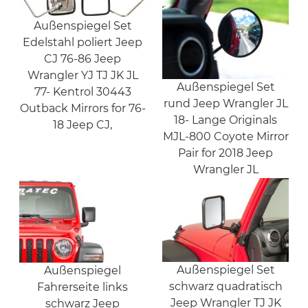
Außenspiegel Set
Edelstahl poliert Jeep
CJ 76-86 Jeep
Wrangler YJ TJ JK JL
Außenspiegel Set
77- Kentrol 30443
rund Jeep Wrangler JL
Outback Mirrors for 76-
18- Lange Originals
18 Jeep CJ,
MJL-800 Coyote Mirror
Pair for 2018 Jeep
Wrangler JL
Außenspiegel Set
Außenspiegel
schwarz quadratisch
Fahrerseite links
Jeep Wrangler TJ JK
schwarz Jeep