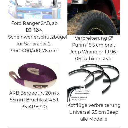
Ford Ranger 2AB, ab
BJ '12->,
Scheinwerferschutzbügel
Verbreiterung 6"
für Saharabar 2-
Purim 15,5 cm breit
3940400/410, 76 mm
Jeep Wrangler TJ 96-
06 Rubiconstyle
ARB Bergegurt 20m x
55mm Bruchlast 4.5 t
Kotflügelverbreiterung
35-ARB720
Universal 5,5 cm Jeep
alle Modelle