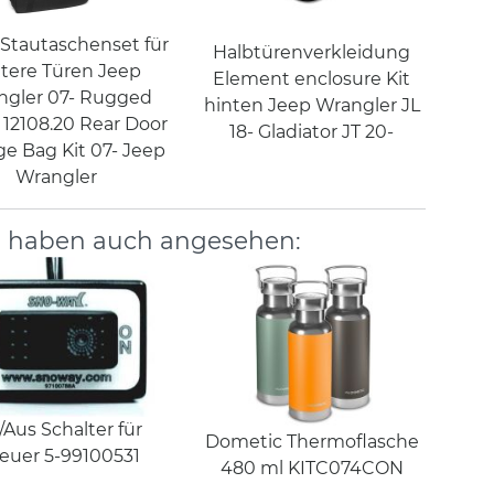
 Stautaschenset für
Halbtürenverkleidung
ntere Türen Jeep
Element enclosure Kit
ngler 07- Rugged
hinten Jeep Wrangler JL
 12108.20 Rear Door
18- Gladiator JT 20-
ge Bag Kit 07- Jeep
Wrangler
, haben auch angesehen:
/Aus Schalter für
Dometic Thermoflasche
reuer 5-99100531
480 ml KITC074CON