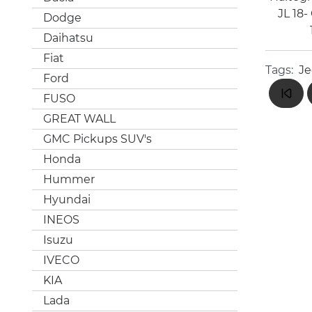
JL 18-
Dodge
Daihatsu
Fiat
Tags:
Je
Ford
FUSO
GREAT WALL
GMC Pickups SUV's
Honda
Hummer
Hyundai
INEOS
Isuzu
IVECO
KIA
Lada