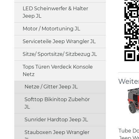
LED Scheinwerfer & Halter
Jeep JL
Motor / Motortuning JL
Serviceteile Jeep Wrangler JL
Sitze/ Sportsitze/ Sitzbezug JL
Tops Türen Verdeck Konsole
Netz
Weite
Netze / Gitter Jeep JL
Softtop Bikinitop Zubehör
JL
Sunrider Hardtop Jeep JL
Tube Do
Stauboxen Jeep Wrangler
Jeep Wr