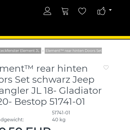
teckfenster Element JL
»
Element™ rear hinten Doors Set
ement™ rear hinten
rs Set schwarz Jeep
ngler JL 18- Gladiator
20- Bestop 51741-01
51741-01
ndgewicht:
40
kg