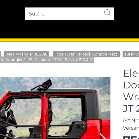
»
Jeep Wrangler JL 2018
»
Tops Türen Verdeck Konsole Netz
»
Türen S
p Wrangler JL 18- Gladiator JT 20- Bestop 51741-01
El
Doo
Wra
JT 
Art.Nr.:
Versa