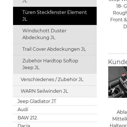
JL
18- G
Türen Steckfenster Element
Rough
JL
Front &
D
Windschott Duster
Abdeckung JL
Trail Cover Abdeckungen JL
Kunde
Zubehör Hardtop Softop
Jeep JL
Verschiedenes / Zubehör JL
WARN Seilwinden JL
Jeep Gladiator JT
Audi
Abla
BAW 212
Mitte
Haltegr
Dacia