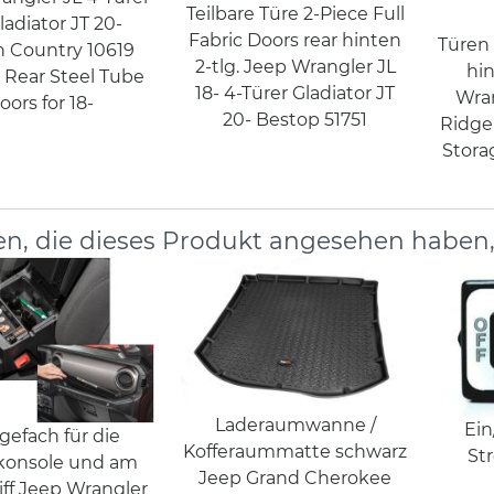
Teilbare Türe 2-Piece Full
ladiator JT 20-
Fabric Doors rear hinten
Türen
 Country 10619
2-tlg. Jeep Wrangler JL
hi
 Rear Steel Tube
18- 4-Türer Gladiator JT
Wra
oors for 18-
20- Bestop 51751
Ridge
Stora
n, die dieses Produkt angesehen haben
Laderaumwanne /
Ein
gefach für die
Kofferaummatte schwarz
St
lkonsole und am
Jeep Grand Cherokee
iff Jeep Wrangler