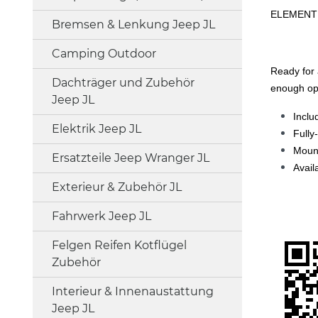
ELEMENT
Bremsen & Lenkung Jeep JL
Camping Outdoor
Ready for 
Dachträger und Zubehör
enough opt
Jeep JL
Inclu
Elektrik Jeep JL
Fully
Mount
Ersatzteile Jeep Wranger JL
Avail
Exterieur & Zubehör JL
Fahrwerk Jeep JL
Felgen Reifen Kotflügel
Zubehör
Interieur & Innenaustattung
Jeep JL