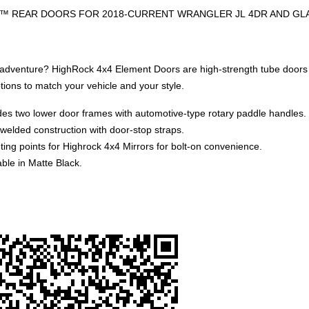
™ REAR DOORS FOR 2018-CURRENT WRANGLER JL 4DR AND GL
adventure? HighRock 4x4 Element Doors are high-strength tube doors that 
ions to match your vehicle and your style.
des two lower door frames with automotive-type rotary paddle handles.
-welded construction with door-stop straps.
ing points for Highrock 4x4 Mirrors for bolt-on convenience.
able in Matte Black.