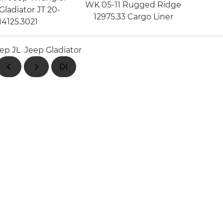
WK 05-11 Rugged Ridge
 Gladiator JT 20-
12975.33 Cargo Liner
14125.3021
ep JL
Jeep Gladiator