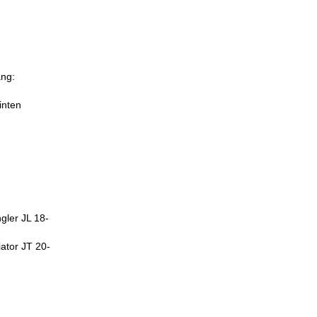
ang:
inten
gler JL 18-
ator JT 20-