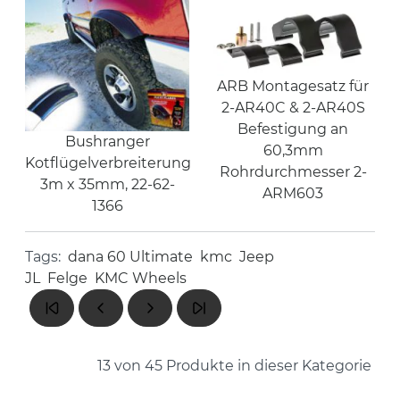
ARB Montagesatz für
2-AR40C & 2-AR40S
Befestigung an
Bushranger
60,3mm
Kotflügelverbreiterung
Rohrdurchmesser 2-
3m x 35mm, 22-62-
ARM603
1366
Tags:
dana 60 Ultimate
kmc
Jeep
JL
Felge
KMC Wheels
13 von 45
Produkte in dieser Kategorie