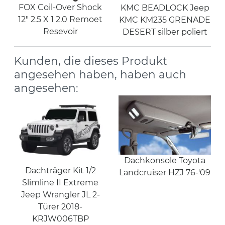
FOX Coil-Over Shock
KMC BEADLOCK Jeep
12" 2.5 X 1 2.0 Remoet
KMC KM235 GRENADE
Resevoir
DESERT silber poliert
Kunden, die dieses Produkt
angesehen haben, haben auch
angesehen:
Dachkonsole Toyota
Dachträger Kit 1/2
Landcruiser HZJ 76-'09
Slimline II Extreme
Jeep Wrangler JL 2-
Türer 2018-
KRJW006TBP