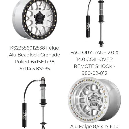
KS23556012538 Felge
FACTORY RACE 2.0 X
Alu Beadlock Grenade
14.0 COIL-OVER
Poliert 6x15ET+38
REMOTE SHOCK -
5x114,3 KS235
980-02-012
Alu Felge 8,5 x 17 ET0