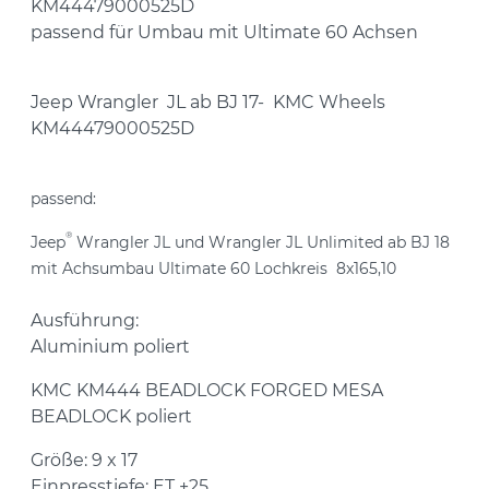
KM44479000525D
passend für Umbau mit Ultimate 60 Achsen
Jeep Wrangler JL ab BJ 17- KMC Wheels
KM44479000525D
passend:
®
Jeep
Wrangler JL und
Wrangler
JL Unlimited ab BJ 18
mit Achsumbau Ultimate 60 Lochkreis 8x165,10
Ausführung:
Aluminium poliert
KMC KM444 BEADLOCK FORGED MESA
BEADLOCK poliert
Größe: 9 x 17
Einpresstiefe: ET +25