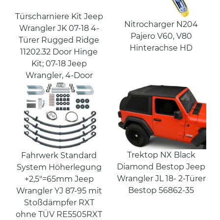
Türscharniere Kit Jeep
Nitrocharger N204
Wrangler JK 07-18 4-
Pajero V60, V80
Türer Rugged Ridge
Hinterachse HD
11202.32 Door Hinge
Kit; 07-18 Jeep
Wrangler, 4-Door
Trektop NX Black
Fahrwerk Standard
Diamond Bestop Jeep
System Höherlegung
Wrangler JL 18- 2-Türer
+2,5"=65mm Jeep
Bestop 56862-35
Wrangler YJ 87-95 mit
Stoßdämpfer RXT
ohne TÜV RE5505RXT