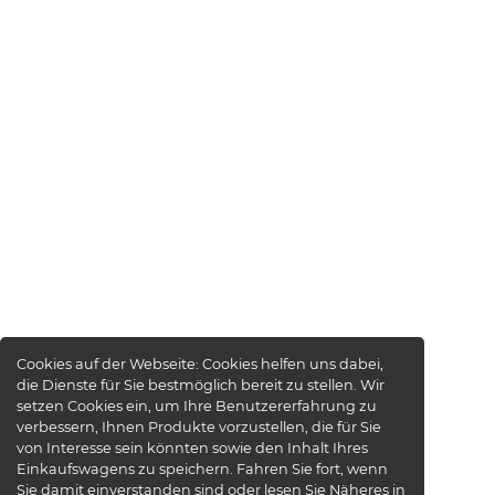
Cookies auf der Webseite:
Cookies helfen uns dabei,
die Dienste für Sie bestmöglich bereit zu stellen. Wir
setzen Cookies ein, um Ihre Benutzererfahrung zu
verbessern, Ihnen Produkte vorzustellen, die für Sie
von Interesse sein könnten sowie den Inhalt Ihres
Einkaufswagens zu speichern. Fahren Sie fort, wenn
Sie damit einverstanden sind oder lesen Sie Näheres in