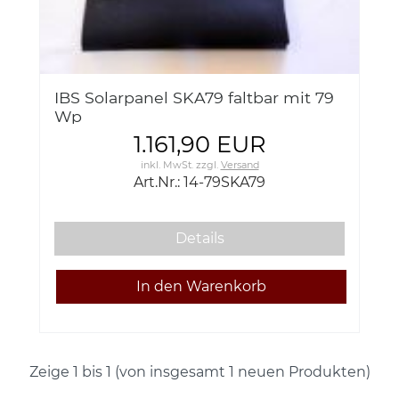
IBS Solarpanel SKA79 faltbar mit 79
Wp
1.161,90 EUR
inkl. MwSt.
zzgl.
Versand
Art.Nr.: 14-79SKA79
Details
Zeige
1
bis
1
(von insgesamt
1
neuen Produkten)