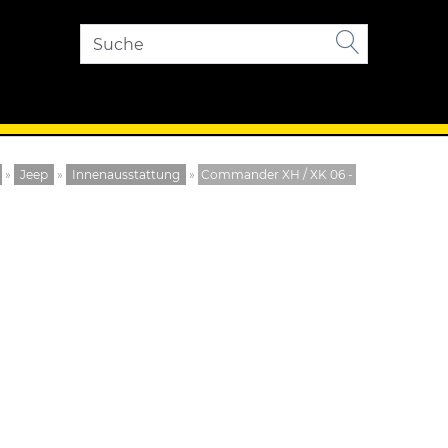
»
Jeep
»
Innenausstattung
»
Commander XH / XK 06 -