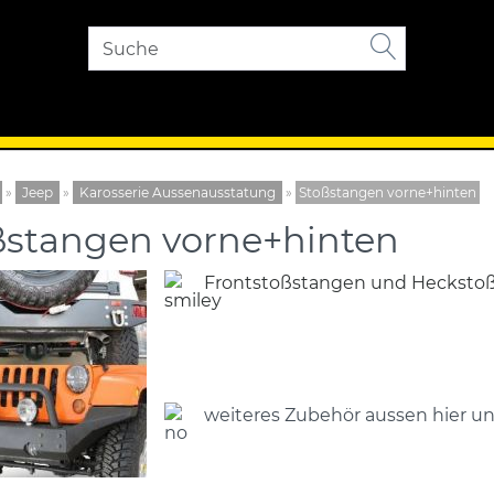
»
Jeep
»
Karosserie Aussenausstatung
»
Stoßstangen vorne+hinten
ßstangen vorne+hinten
Frontstoßstangen und Heckstoßs
weiteres Zubehör aussen hier u