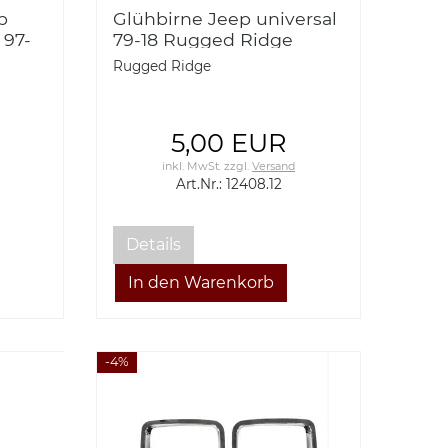
p
Glühbirne Jeep universal
 97-
79-18 Rugged Ridge
97-19
12408.12 Light Bulb, 79-18
Rugged Ridge
/XK/MK/KK
Jeep Models
5,00 EUR
inkl. MwSt.
zzgl.
Versand
Art.Nr.: 12408.12
Details
-4%