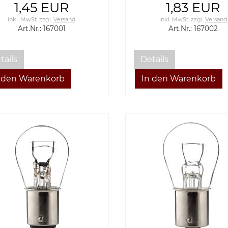
4.6d Jeep universal
Glass socket bulb wh
1,45 EUR
1,83 EUR
inkl. MwSt.
zzgl.
Versand
inkl. MwSt.
zzgl.
Versand
Art.Nr.: 167001
Art.Nr.: 167002
tails
Details