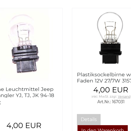
Plastiksockelbirne w
Faden 12V 27/7W 315
plastic socket bulb 
4,00 EUR
ne Leuchtmittel Jeep
2 thread
ngler YJ, TJ, JK 94-18
inkl. MwSt.
zzgl.
Versand
Art.Nr.: 167031
X
Details
4,00 EUR