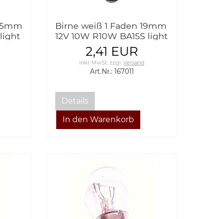
 25mm
Birne weiß 1 Faden 19mm
light
12V 10W R10W BA15S light
bulb white 1 thread
2,41 EUR
inkl. MwSt.
zzgl.
Versand
Art.Nr.: 167011
Details