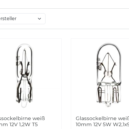
ssockelbirne weiß
Glassockelbirne wei
mm 12V 1,2W T5
10mm 12V 5W W2,1x