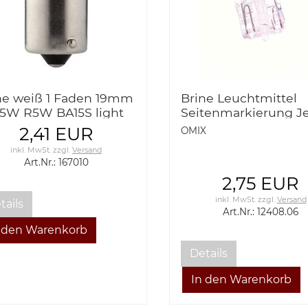
ne weiß 1 Faden 19mm
Brine Leuchtmittel
 5W R5W BA15S light
Seitenmarkierung J
b white 1 thread
CJ Wrangler YJ, TJ 7
2,41 EUR
OMIX
Omix 12408.06 Side
inkl. MwSt.
zzgl.
Versand
Marker Bulb, Clear, 
Art.Nr.: 167010
Jeep CJ & Wrangl
2,75 EUR
inkl. MwSt.
zzgl.
Versand
tails
Art.Nr.: 12408.06
Details