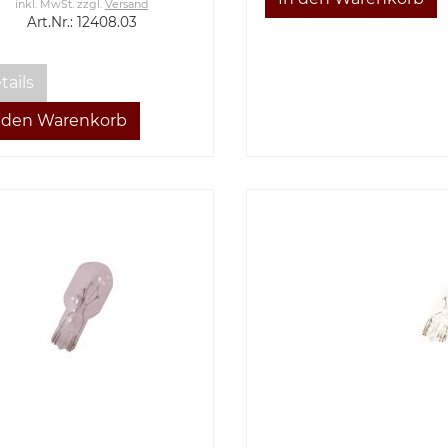
inkl. MwSt.
zzgl.
Versand
Art.Nr.: 12408.03
tails