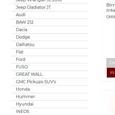
Bir
Jeep Gladiator JT
Int
Audi
86 
OMI
Omi
BAW 212
Cou
Dacia
Cle
Dodge
Daihatsu
Fiat
Ford
De
FUSO
GREAT WALL
GMC Pickups SUV's
Honda
Hummer
Hyundai
INEOS