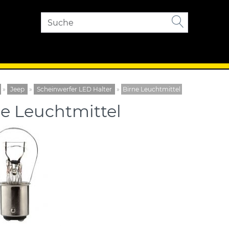
»
Jeep
»
Scheinwerfer LED Halter
»
Birne Leuchtmittel
ne Leuchtmittel