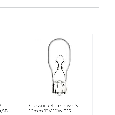
ß
Glassockelbirne weiß
9,5D
16mm 12V 10W T15