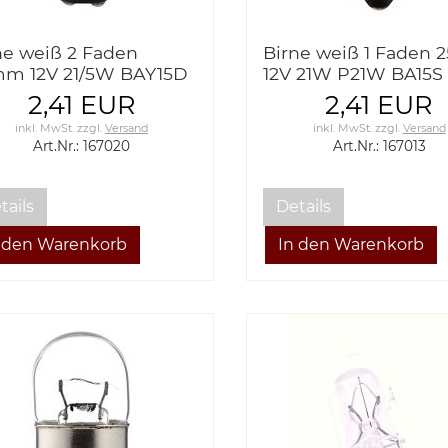
ne weiß 2 Faden
Birne weiß 1 Faden
m 12V 21/5W BAY15D
12V 21W P21W BA15S 
ht bulb white 2 thread
bulb white 1 thread
2,41 EUR
2,41 EUR
inkl. MwSt.
zzgl.
Versand
inkl. MwSt.
zzgl.
Versand
Art.Nr.: 167020
Art.Nr.: 167013
tails
Details