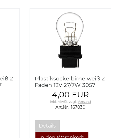
eiß 2
Plastiksockelbirne weiß 2
7
Faden 12V 27/7W 3057
white
plastic socket bulb white
4,00 EUR
2 thread
inkl. MwSt.
zzgl.
Versand
Art.Nr.: 167030
Details