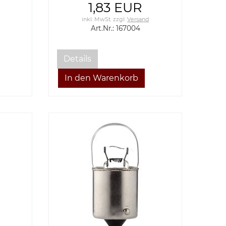
ite
W2,1x9,5D Jeep universal
1,83 EUR
inkl. MwSt.
zzgl.
Versand
Art.Nr.: 167004
Details