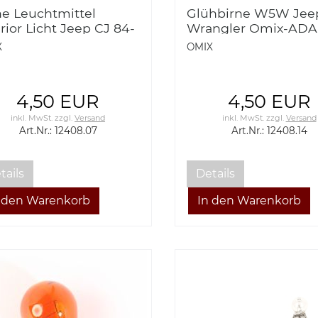
ne Leuchtmittel
Glühbirne W5W Jee
erior Licht Jeep CJ 84-
Wrangler Omix-ADA
Wrangler YJ, TJ 87-06
19 Light bulb, W5W; 
X
OMIX
x 12408.07 Interior
TJ/JK/XJ/KL/WJ/WK
rtesy Light Bulb,
ar, 84-06 M
4,50 EUR
4,50 EUR
inkl. MwSt.
zzgl.
Versand
inkl. MwSt.
zzgl.
Versand
Art.Nr.: 12408.07
Art.Nr.: 12408.14
tails
Details