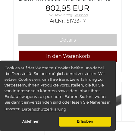
Bestop 51733-17 Upper Half Doors
802,95 EUR
Core Doors rear
inkl. MwSt.
zzgl.
Versand
Art.Nr.: 51733-17
Details
Cookies auf der Webseite:
Cookies helfen uns dabei,
die Dienste für Sie bestmöglich bereit zu stellen. Wir
setzen Cookies ein, um Ihre Benutzererfahrung zu
-45%
verbessern, Ihnen Produkte vorzustellen, die für Sie
von Interesse sein könnten sowie den Inhalt Ihres
Einkaufswagens zu speichern. Fahren Sie fort, wenn
Sie damit einverstanden sind oder lesen Sie Näheres in
unserer
Datenschutzerklärung
Ablehnen
Erlauben