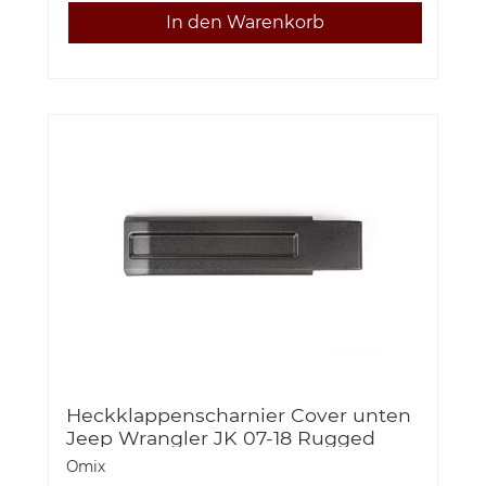
Heckklappenscharnier Cover unten
Jeep Wrangler JK 07-18 Rugged
Ridge 11218.07 Tailgate Hinge Cover
Omix
Inner Lower