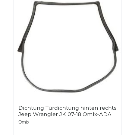
Dichtung Türdichtung hinten rechts
Jeep Wrangler JK 07-18 Omix-ADA
12303.31 Rear Full Door Seal, RH, 07-
Omix
18 Jeep Wrangler