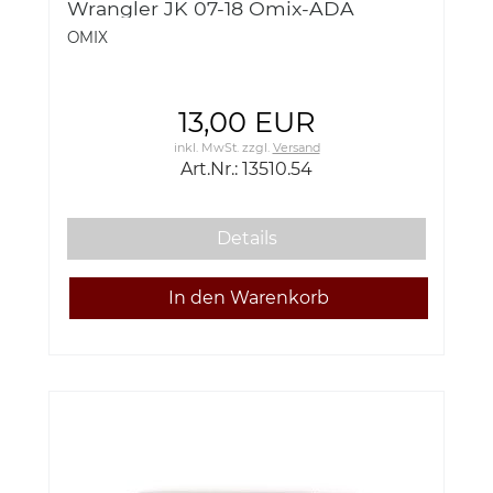
Wrangler JK 07-18 Omix-ADA
13510.54 Bracket, Tailgate Bar, Right;
OMIX
07-18 JK
13,00 EUR
inkl. MwSt.
zzgl.
Versand
Art.Nr.: 13510.54
Details