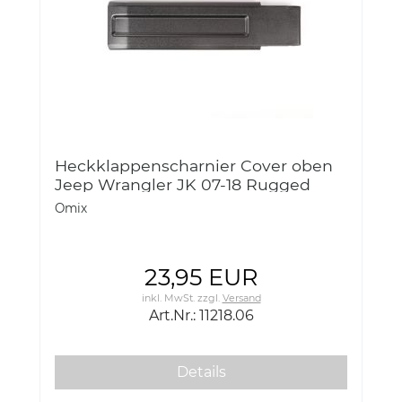
Heckklappenscharnier Cover oben
Jeep Wrangler JK 07-18 Rugged
Ridge 11218.06 Tailgate Hinge Cover
Omix
Inner Upper
23,95 EUR
inkl. MwSt.
zzgl.
Versand
Art.Nr.: 11218.06
Details