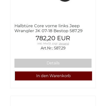
Halbtüre Core vorne links Jeep
Wrangler JK 07-18 Bestop 587.29
Core Half Door front left
782,20 EUR
inkl. MwSt.
zzgl.
Versand
Art.Nr.: 587.29
Details