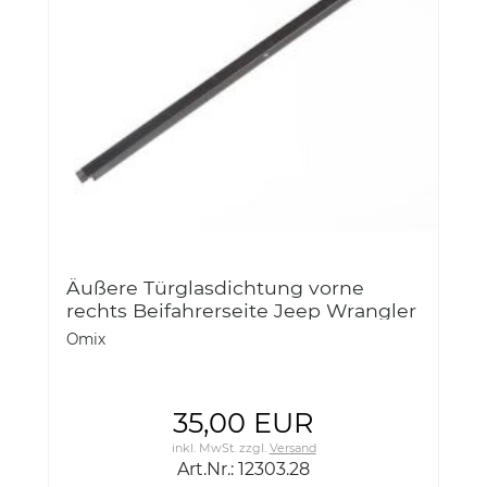
Äußere Türglasdichtung vorne
rechts Beifahrerseite Jeep Wrangler
JK 07-18 Omix-ADA 12303.28 Outer
Omix
Glass Seal, Front, RH, 07-18 J
35,00 EUR
inkl. MwSt.
zzgl.
Versand
Art.Nr.: 12303.28