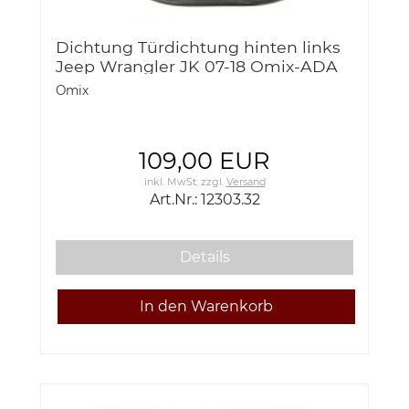
Dichtung Türdichtung hinten links
Jeep Wrangler JK 07-18 Omix-ADA
12303.32 Rear Full Door Seal, LH, 07-
Omix
18 Jeep Wrangler
109,00 EUR
inkl. MwSt.
zzgl.
Versand
Art.Nr.: 12303.32
Details