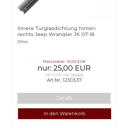
Innere Türglasdichtung hinten
rechts Jeep Wrangler JK 07-18
Omix-ADA 12303.37 Inner Glass Seal,
Omix
Rear, RH, 07-18 Jeep Wrangler
Preis bisher: 51,00 EUR
nur: 25,00 EUR
inkl. MwSt.
zzgl.
Versand
Art.Nr.: 12303.37
Details