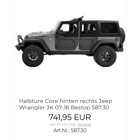
Halbtüre Core hinten rechts Jeep
Wrangler JK 07-18 Bestop 587.30
Core Half Door rear right
741,95 EUR
inkl. MwSt.
zzgl.
Versand
Art.Nr.: 587.30