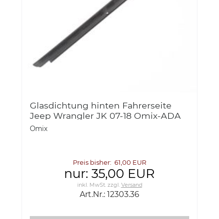
Glasdichtung hinten Fahrerseite
Jeep Wrangler JK 07-18 Omix-ADA
12303.36 Outer Glass Seal, Rear, LH,
Omix
07-18 Jeep Wrangler
Preis bisher: 61,00 EUR
nur: 35,00 EUR
inkl. MwSt.
zzgl.
Versand
Art.Nr.: 12303.36