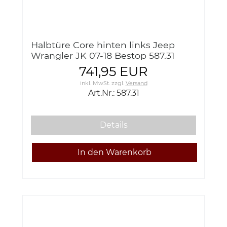
Halbtüre Core hinten links Jeep
Wrangler JK 07-18 Bestop 587.31
Core Half Door rear left
741,95 EUR
inkl. MwSt.
zzgl.
Versand
Art.Nr.: 587.31
Details