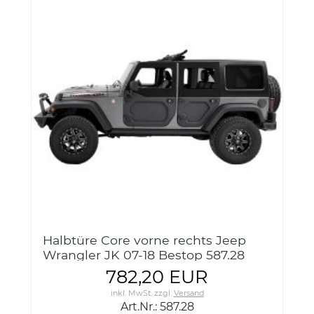
Halbtüre Core vorne rechts Jeep
Wrangler JK 07-18 Bestop 587.28
Core Half Door front right
782,20 EUR
inkl. MwSt.
zzgl.
Versand
Art.Nr.: 587.28