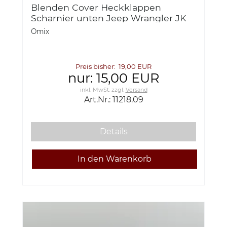
Blenden Cover Heckklappen
Scharnier unten Jeep Wrangler JK
07-18 Rugged Ridge
Omix
Preis bisher: 19,00 EUR
nur: 15,00 EUR
inkl. MwSt.
zzgl.
Versand
Art.Nr.: 11218.09
Details