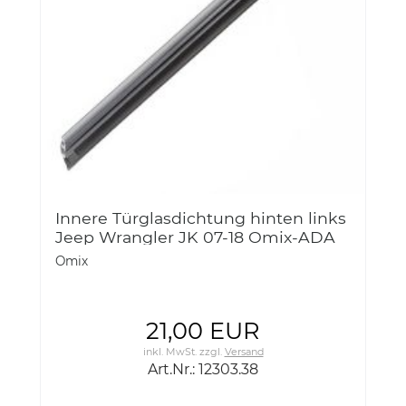
Innere Türglasdichtung hinten links
Jeep Wrangler JK 07-18 Omix-ADA
12303.38 Inner Glass Seal, Rear, LH,
Omix
07-18 Jeep Wrangler
21,00 EUR
inkl. MwSt.
zzgl.
Versand
Art.Nr.: 12303.38