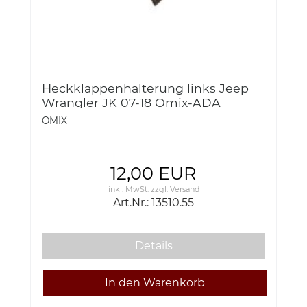
Heckklappenhalterung links Jeep
Wrangler JK 07-18 Omix-ADA
13510.55 Bracket, Tailgate Bar, Left;
OMIX
07-18 JK
12,00 EUR
inkl. MwSt.
zzgl.
Versand
Art.Nr.: 13510.55
Details