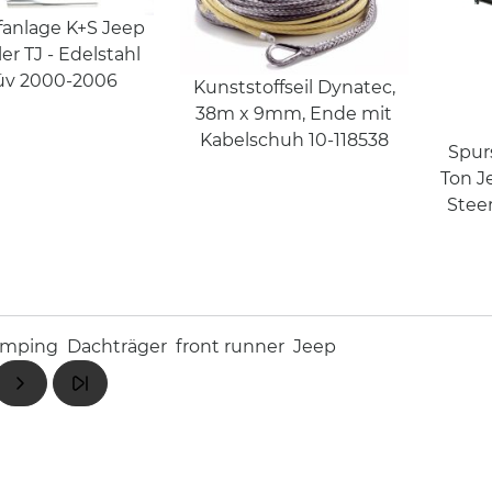
fanlage K+S Jeep
er TJ - Edelstahl
üv 2000-2006
Kunststoffseil Dynatec,
38m x 9mm, Ende mit
Kabelschuh 10-118538
Spur
Ton J
Stee
amping
Dachträger
front runner
Jeep