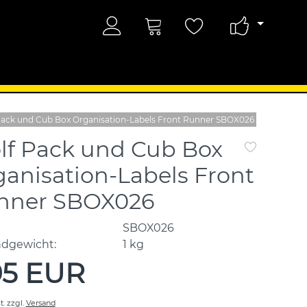
Pack und Cub Box Organisation-Labels Front Runner SBOX026
lf Pack und Cub Box
anisation-Labels Front
nner SBOX026
SBOX026
ndgewicht:
1
kg
95 EUR
t.
zzgl.
Versand