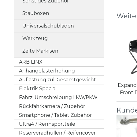
Sonstiges Zubehör
Stauboxen
Weite
Universalschubladen
Werkzeug
Zelte Markisen
ARB LINX
Anhängelasterhöhung
Auflastung zul. Gesamtgewicht
Expand
Elektrik Special
Front 
Fahrz. Umschreibung LKW/PKW
Rückfahrkamera / Zubehör
Kunde
Smartphone / Tablet Zubehör
Ultra4 / Rennsportteile
Reserveradhüllen / Reifencover