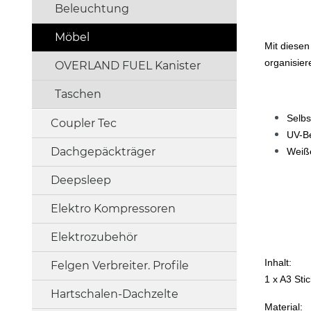
Beleuchtung
Möbel
Mit diesen
organisier
OVERLAND FUEL Kanister
Taschen
Selbs
Coupler Tec
UV-Be
Dachgepäckträger
Weiße
Deepsleep
Elektro Kompressoren
Elektrozubehör
Inhalt:
Felgen Verbreiter. Profile
1 x A3 Stic
Hartschalen-Dachzelte
Material: