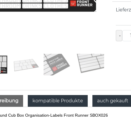
Lieferz
-
reibung
kompatible Produkte
auch gekauft
 und Cub Box Organisation-Labels Front Runner SBOX026