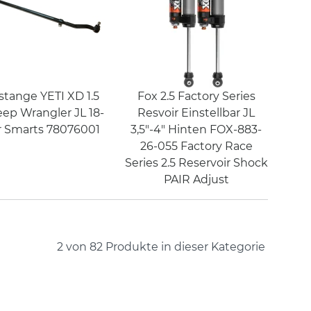
stange YETI XD 1.5
Fox 2.5 Factory Series
eep Wrangler JL 18-
Resvoir Einstellbar JL
r Smarts 78076001
3,5"-4" Hinten FOX-883-
26-055 Factory Race
Series 2.5 Reservoir Shock
PAIR Adjust
2 von 82
Produkte in dieser Kategorie