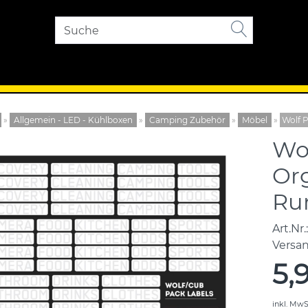
»
Allgemein - LED - Kühlboxen
»
Camping Zubehör
»
Möbel
»
Wolf 
Wo
Org
Ru
Art.Nr.:
Versa
5,
inkl. MwS