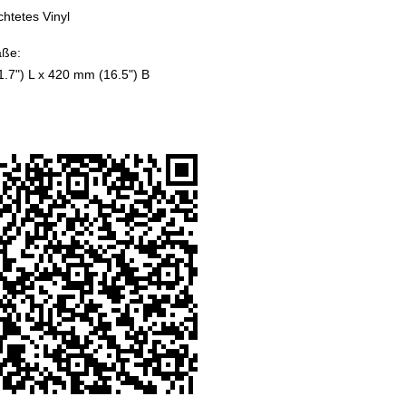
htetes Vinyl
aße:
.7") L x 420 mm (16.5") B