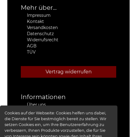
Mehr über...
Impressum
Kontakt
Versandkosten
Datenschutz
Widerrufsrecht
AGB
TÜV
Vertrag widerrufen
Informationen
Über uns
Stützpunkthändler
Cookies auf der Webseite:
Cookies helfen uns dabei,
4x4 Kfz-Meister Werkstatt Jeep®
die Dienste für Sie bestmöglich bereit zu stellen. Wir
Presse
setzen Cookies ein, um Ihre Benutzererfahrung zu
Red Baron I
verbessern, Ihnen Produkte vorzustellen, die für Sie
Red Baron II
von Interesse sein könnten sowie den Inhalt Ihres