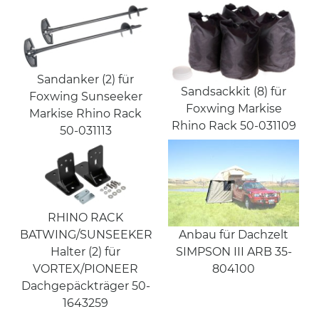
Sandanker (2) für
Sandsackkit (8) für
Foxwing Sunseeker
Foxwing Markise
Markise Rhino Rack
Rhino Rack 50-031109
50-031113
RHINO RACK
BATWING/SUNSEEKER
Anbau für Dachzelt
Halter (2) für
SIMPSON III ARB 35-
VORTEX/PIONEER
804100
Dachgepäckträger 50-
1643259