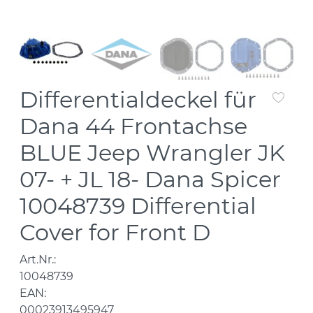
Differentialdeckel für
Dana 44 Frontachse
BLUE Jeep Wrangler JK
07- + JL 18- Dana Spicer
10048739 Differential
Cover for Front D
Art.Nr.:
10048739
EAN:
00023913495947