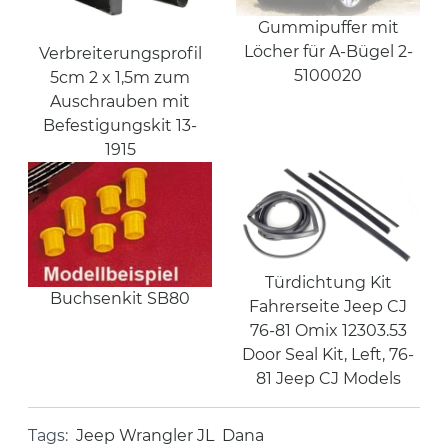
Gummipuffer mit
Löcher für A-Bügel 2-
Verbreiterungsprofil
5100020
5cm 2 x 1,5m zum
Auschrauben mit
Befestigungskit 13-
1915
Türdichtung Kit
Buchsenkit SB80
Fahrerseite Jeep CJ
76-81 Omix 12303.53
Door Seal Kit, Left, 76-
81 Jeep CJ Models
Tags:
Jeep Wrangler JL
Dana