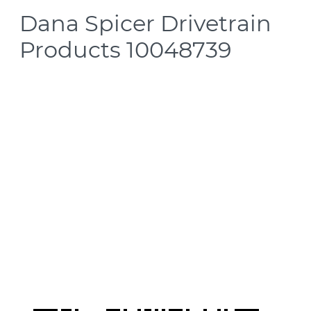
Dana Spicer Drivetrain
Products 10048739
Axle Model:
Dana 44
Axle Position:
Front Rubicon
Features:
Nodular Iron
Differential Cover, 2007 & Up Wrangler JK Rubicon Dana 44
Front Blue Nodular Iron - Performance (with hardware)