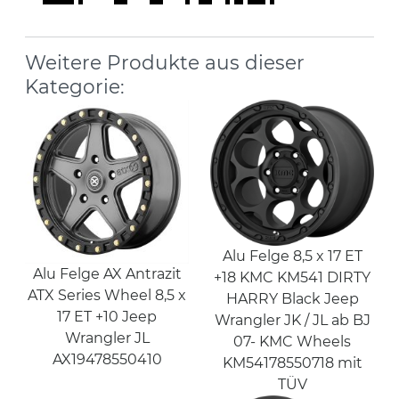
Weitere Produkte aus dieser
Kategorie:
Alu Felge 8,5 x 17 ET
Alu Felge AX Antrazit
+18 KMC KM541 DIRTY
ATX Series Wheel 8,5 x
HARRY Black Jeep
17 ET +10 Jeep
Wrangler JK / JL ab BJ
Wrangler JL
07- KMC Wheels
AX19478550410
KM54178550718 mit
TÜV