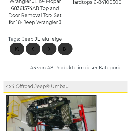
Wrangler JL 19- Mopar
Hardtops 6-84100500
68361574AB Top and
Door Removal Torx Set
for 18- Jeep Wrangler J
Tags:
Jeep JL
alu felge
43 von 48
Produkte in dieser Kategorie
4x4 Offroad Jeep® Umbau