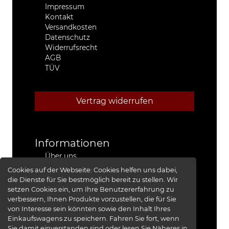
Impressum
Kontakt
Versandkosten
Datenschutz
Widerrufsrecht
AGB
TÜV
Vertrag widerrufen
Informationen
Über uns
Stützpunkthändler
Cookies auf der Webseite:
Cookies helfen uns dabei,
4x4 Kfz-Meister Werkstatt Jeep®
die Dienste für Sie bestmöglich bereit zu stellen. Wir
Presse
setzen Cookies ein, um Ihre Benutzererfahrung zu
Red Baron I
verbessern, Ihnen Produkte vorzustellen, die für Sie
Red Baron II
von Interesse sein könnten sowie den Inhalt Ihres
XRRA
Einkaufswagens zu speichern. Fahren Sie fort, wenn
Bildergalerie
Sie damit einverstanden sind oder lesen Sie Näheres in