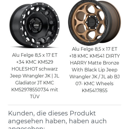
Alu Felge 8,5 x 17 ET
Alu Felge 8,5 x 17 ET
+18 KMC KM541 DIRTY
+34 KMC KM529
HARRY Matte Bronze
HOLESHOT schwarz
With Black Lip Jeep
Jeep Wrangler JK | JL
Wrangler JK / JL ab BJ
Gladiator JT KMC
07- KMC Wheels
KM52978550734 mit
KM5417855
TÜV
Kunden, die dieses Produkt
angesehen haben, haben auch
angesehen: