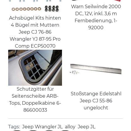
Warn Seilwinde 2000
DC, 12V, inkl. 3,6 m
Achsbügel Kits hinten
Fernbedienung, 1-
4 Bügel mit Muttern
92000
Jeep CJ 76-86
Wrangler YJ 87-95 Pro
Comp ECP50070
Schutzgitter für
Stoßstange Edelstahl
Seitenscheibe ARB-
Jeep CJ 55-86
Tops, Doppelkabine 6-
ungelocht
86600033
Tags:
Jeep Wrangler JL
alloy
Jeep JL