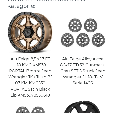
Kategorie:
Alu Felge 8,5 x 17 ET
Alu Felge Alloy Alcoa
+18 KMC KM539
8,5x17 ET+32 Gunmetal
PORTAL Bronze Jeep
Grau SET 5 Stück Jeep
Wrangler JK / JL ab BJ
Wrangler JL 18- TÜV
07 KM KMC539
Serie 1426
PORTAL Satin Black
Lip KM53978550618