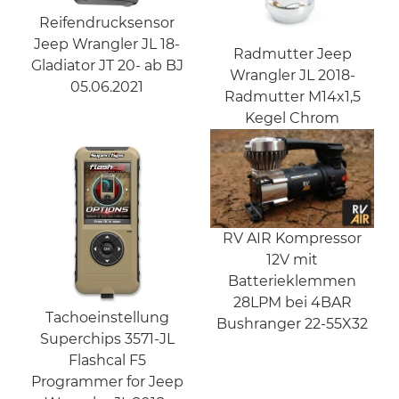
Reifendrucksensor
Jeep Wrangler JL 18-
Radmutter Jeep
Gladiator JT 20- ab BJ
Wrangler JL 2018-
05.06.2021
Radmutter M14x1,5
Kegel Chrom
RV AIR Kompressor
12V mit
Batterieklemmen
28LPM bei 4BAR
Tachoeinstellung
Bushranger 22-55X32
Superchips 3571-JL
Flashcal F5
Programmer for Jeep