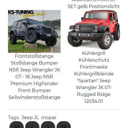
SET gelb Positionslicht
Kühlergrill
Frontstoßstange
Kühlerschutz
Stoßstange Bumper
Frontmaske
NSR Jeep Wrangler JK
Kühlergrillblende
07 - 18 Jeep NSR
"Spartan" Jeep
Premium HigFender
Wrangler JK 07-
Front Bumper
Rugged Ridge
Seilwindenstoßstange
12034.01
Tags:
Jeep JL
mopar